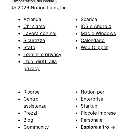
Impostazioni dei cookie
© 2026 Notion Labs, Inc.
Azienda
Scarica
Chi siamo
iOS e Android
Lavora con noi
Mac e Windows
Sicurezza
Calendario
Stato
Web Clipper
Termini e privacy
I tuoi diritti alla
privacy
Risorse
Notion per
Centro
Enterprise
assistenza
Startup
Prezzi
Piccole imprese
Blog
Personale
Community
Esplora altro
→