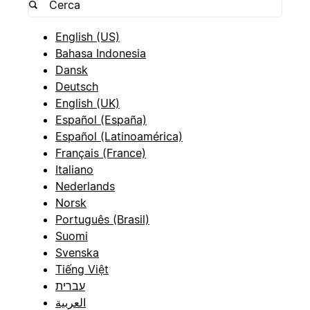
English (US)
Bahasa Indonesia
Dansk
Deutsch
English (UK)
Español (España)
Español (Latinoamérica)
Français (France)
Italiano
Nederlands
Norsk
Português (Brasil)
Suomi
Svenska
Tiếng Việt
עברית
العربية