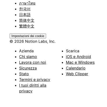
ภาษาไทย
한국어
日本語
简体中文
繁體中文
Impostazioni dei cookie
© 2026 Notion Labs, Inc.
Azienda
Scarica
Chi siamo
iOS e Android
Lavora con noi
Mac e Windows
Sicurezza
Calendario
Stato
Web Clipper
Termini e privacy
I tuoi diritti alla
privacy