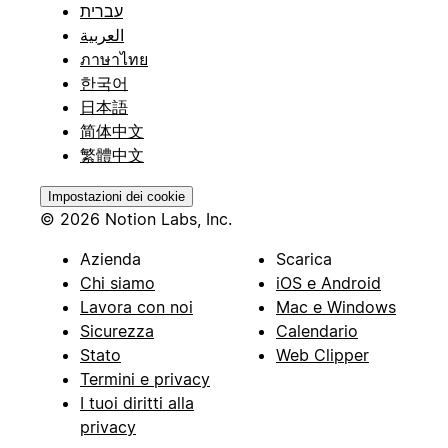
עברית
العربية
ภาษาไทย
한국어
日本語
简体中文
繁體中文
Impostazioni dei cookie
© 2026 Notion Labs, Inc.
Azienda
Scarica
Chi siamo
iOS e Android
Lavora con noi
Mac e Windows
Sicurezza
Calendario
Stato
Web Clipper
Termini e privacy
I tuoi diritti alla
privacy