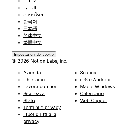
עברית
العربية
ภาษาไทย
한국어
日本語
简体中文
繁體中文
Impostazioni dei cookie
© 2026 Notion Labs, Inc.
Azienda
Scarica
Chi siamo
iOS e Android
Lavora con noi
Mac e Windows
Sicurezza
Calendario
Stato
Web Clipper
Termini e privacy
I tuoi diritti alla
privacy