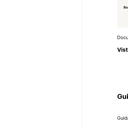
Docu
Vis
Gui
Guid