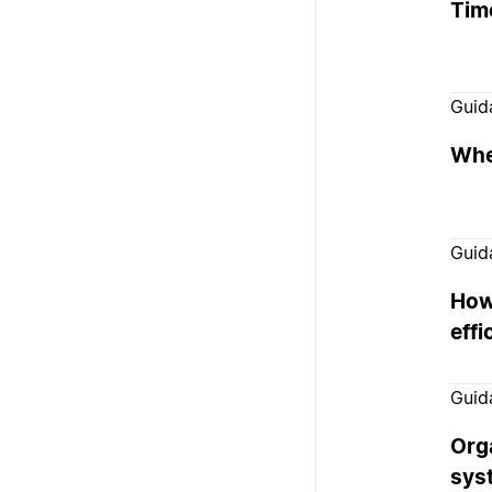
Tim
Guid
Whe
Guid
How
effi
Guid
Org
sys