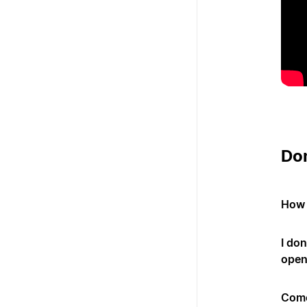
Do
How c
I do
open
Come