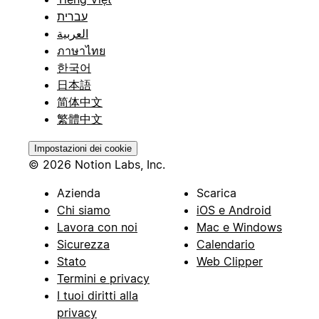
עברית
العربية
ภาษาไทย
한국어
日本語
简体中文
繁體中文
Impostazioni dei cookie
© 2026 Notion Labs, Inc.
Azienda
Scarica
Chi siamo
iOS e Android
Lavora con noi
Mac e Windows
Sicurezza
Calendario
Stato
Web Clipper
Termini e privacy
I tuoi diritti alla
privacy