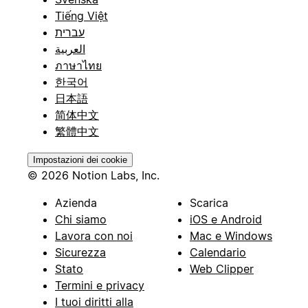
Tiếng Việt
עברית
العربية
ภาษาไทย
한국어
日本語
简体中文
繁體中文
Impostazioni dei cookie
© 2026 Notion Labs, Inc.
Azienda
Scarica
Chi siamo
iOS e Android
Lavora con noi
Mac e Windows
Sicurezza
Calendario
Stato
Web Clipper
Termini e privacy
I tuoi diritti alla