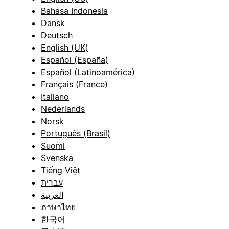
Bahasa Indonesia
Dansk
Deutsch
English (UK)
Español (España)
Español (Latinoamérica)
Français (France)
Italiano
Nederlands
Norsk
Português (Brasil)
Suomi
Svenska
Tiếng Việt
עברית
العربية
ภาษาไทย
한국어