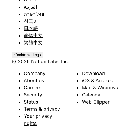
العربية
ภาษาไทย
한국어
日本語
简体中文
繁體中文
Cookie settings
© 2026 Notion Labs, Inc.
Company
Download
About us
iOS & Android
Careers
Mac & Windows
Security
Calendar
Status
Web Clipper
Terms & privacy
Your privacy
rights