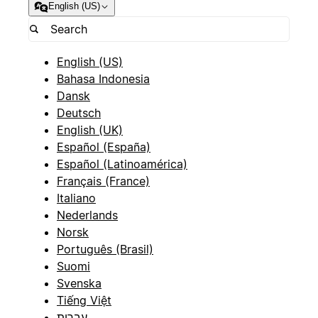
English (US)
English (US)
Bahasa Indonesia
Dansk
Deutsch
English (UK)
Español (España)
Español (Latinoamérica)
Français (France)
Italiano
Nederlands
Norsk
Português (Brasil)
Suomi
Svenska
Tiếng Việt
עברית