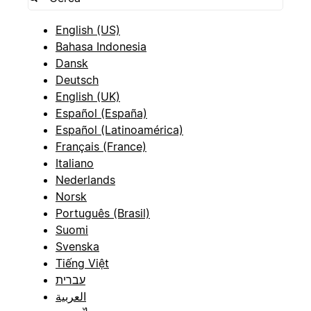
English (US)
Bahasa Indonesia
Dansk
Deutsch
English (UK)
Español (España)
Español (Latinoamérica)
Français (France)
Italiano
Nederlands
Norsk
Português (Brasil)
Suomi
Svenska
Tiếng Việt
עברית
العربية