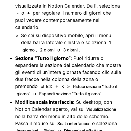
visualizzata in Notion Calendar. Da lì, seleziona
o
per regolare il numero di giorni che
-
+
puoi vedere contemporaneamente nel
calendario.
Se sei su dispositivo mobile, apri il menu
della barra laterale sinistra e seleziona
1
,
o
.
giorno
2 giorni
3 giorni
Sezione “Tutto il giorno”:
Puoi ridurre o
espandere la sezione del calendario che mostra
gli eventi di un’intera giornata facendo clic sulle
due frecce nella colonna della zona o
premendo
+
>
ctrl/⌘
K
Riduci sezione “Tutto il
o
.
giorno”
Espandi sezione “Tutto il giorno”
Modifica scala interfaccia:
Su desktop, con
Notion Calendar aperto, vai su
Visualizzazione
nella barra dei menu in alto dello schermo.
Passa il mouse su
e seleziona
Scala interfaccia
,
o
.
Ingrandisci
Riduci
Dimensioni effettive