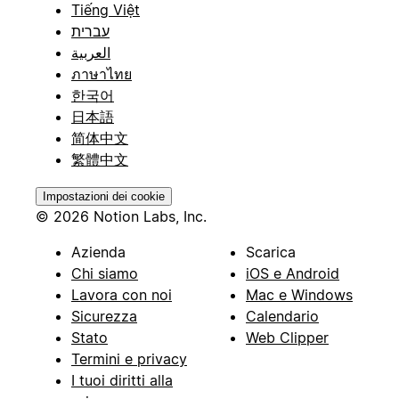
Tiếng Việt
עברית
العربية
ภาษาไทย
한국어
日本語
简体中文
繁體中文
Impostazioni dei cookie
© 2026 Notion Labs, Inc.
Azienda
Scarica
Chi siamo
iOS e Android
Lavora con noi
Mac e Windows
Sicurezza
Calendario
Stato
Web Clipper
Termini e privacy
I tuoi diritti alla