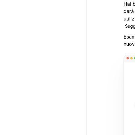
Hai b
darà
utili
Sugg
Esam
nuov