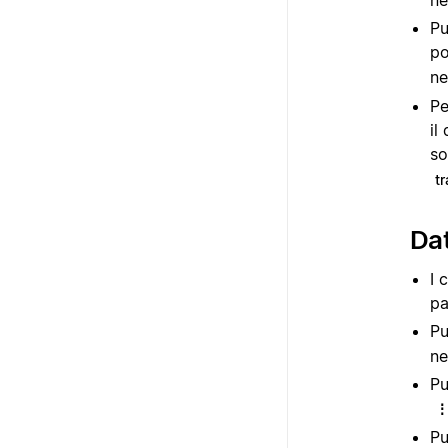
ne
Pu
po
ne
Pe
il
so
tr
Dat
I 
pa
Pu
ne
Pu
P