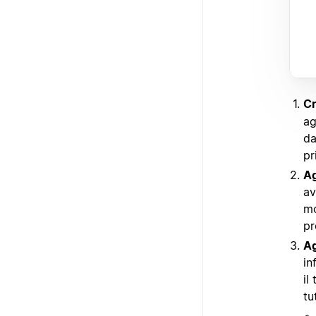
Cr
ag
da
pr
Ag
av
mo
pr
Ag
in
il
tu