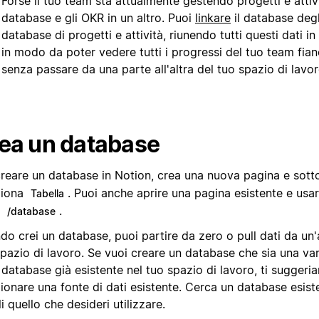
Forse il tuo team sta attualmente gestendo progetti e attivi
database e gli OKR in un altro. Puoi
linkare
il database degl
database di progetti e attività, riunendo tutti questi dati i
in modo da poter vedere tutti i progressi del tuo team fian
senza passare da una parte all'altra del tuo spazio di lavor
ea un database
creare un database in Notion, crea una nuova pagina e sot
ziona
. Puoi anche aprire una pagina esistente e usa
Tabella
h
.
/database
o crei un database, puoi partire da zero o pull dati da un'
pazio di lavoro. Se vuoi creare un database che sia una var
 database già esistente nel tuo spazio di lavoro, ti suggeri
ionare una fonte di dati esistente. Cerca un database esist
i quello che desideri utilizzare.