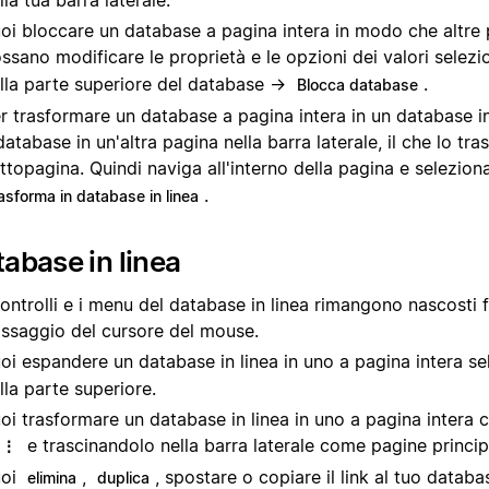
lla tua barra laterale.
oi bloccare un database a pagina intera in modo che altre
ssano modificare le proprietà e le opzioni dei valori sele
lla parte superiore del database →
.
Blocca database
r trasformare un database a pagina intera in un database in 
 database in un'altra pagina nella barra laterale, il che lo tr
ttopagina. Quindi naviga all'interno della pagina e selezio
.
asforma in database in linea
abase in linea
controlli e i menu del database in linea rimangono nascosti f
ssaggio del cursore del mouse.
oi espandere un database in linea in uno a pagina intera 
lla parte superiore.
oi trasformare un database in linea in uno a pagina intera 
e trascinandolo nella barra laterale come pagine principa
⋮⋮
uoi
,
, spostare o copiare il link al tuo databas
elimina
duplica