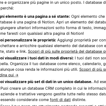
ire e organizzare più pagine in un unico posto. I database 
 perché:
ni elemento è una pagina a sé stante:
Ogni elemento che i
tabase è una pagina di Notion. Apri un elemento del datab
giungere ulteriori informazioni sotto forma di testo, immagi
me faresti con qualsiasi altra pagina di Notion!
oi personalizzare le proprietà:
Aggiungi proprietà per cont
ichettare e arricchire qualsiasi elemento del database con
te, stato e link.
Scopri di più sulle proprietà del database 
oi visualizzare i tuoi dati in modi diversi:
I tuoi dati non so
bella. Organizza il tuo database come elenco, calendario, gr
alunque cosa renda le informazioni più utili.
Scopri di più su 
dina qui →
oi visualizzare più set di dati in un unico database.
Ad ese
Puoi creare un database CRM completo in cui le informazio
aziende e trattative vengono gestite tutte nello stesso dat
essendo considerate come
fonti di dati
distinte.