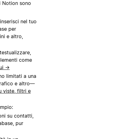
di Notion sono
nserisci nel tuo
ase per
ni e altro,
estualizzare,
 elementi come
qui →
no limitati a una
afico e altro
—
viste, filtri e
mpio:
ni su contatti,
abase, pur