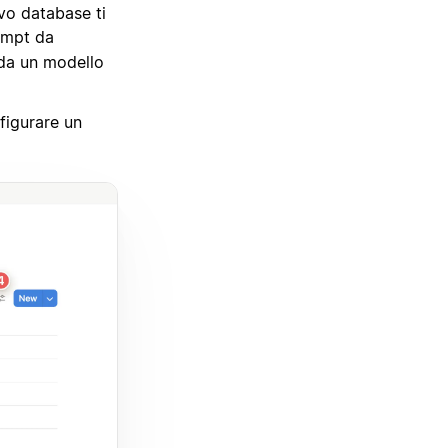
ovo database ti
ompt da
 da un modello
figurare un