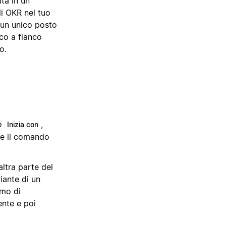
tà in un
i OKR nel tuo
n un unico posto
co a fianco
o.
to
,
Inizia con
re il comando
altra parte del
iante di un
amo di
ente e poi