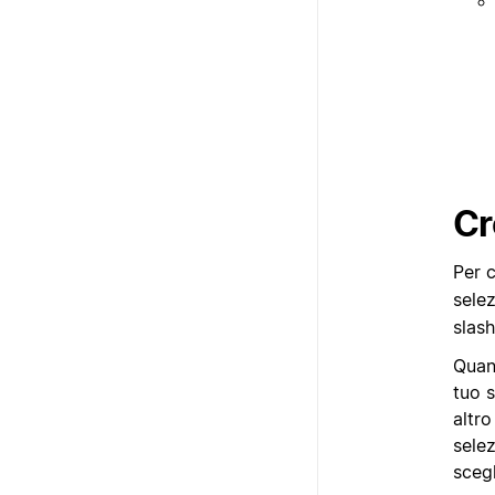
Cr
Per 
sele
slas
Quand
tuo s
altro
selez
scegl