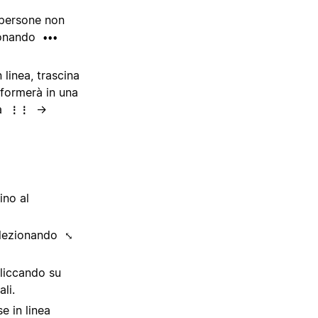
 persone non
zionando
•••
linea, trascina
asformerà in una
na
→
⋮⋮
ino al
selezionando
⤡
cliccando su
li.
e in linea