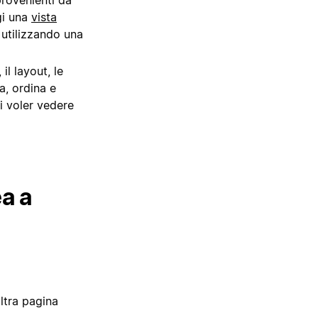
gi una
vista
 utilizzando una
il layout, le
a, ordina e
i voler vedere
ea a
ltra pagina