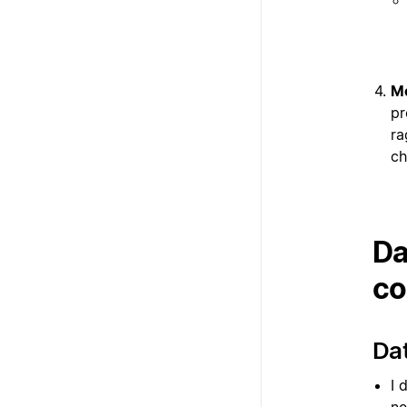
Mo
pr
ra
ch
Da
co
Dat
I 