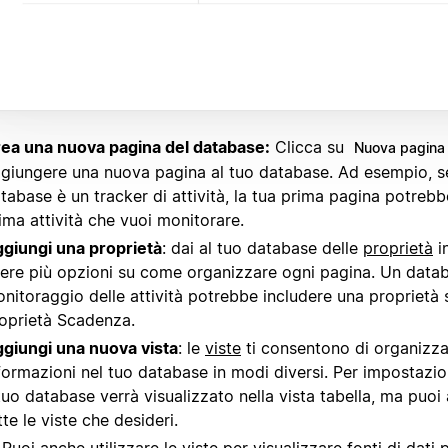
ea una nuova pagina del database:
Clicca su
Nuova pagina
giungere una nuova pagina al tuo database. Ad esempio, se
tabase è un tracker di attività, la tua prima pagina potrebb
ima attività che vuoi monitorare.
giungi una proprietà
: dai al tuo database delle
proprietà
i
ere più opzioni su come organizzare ogni pagina. Un datab
nitoraggio delle attività potrebbe includere una proprietà 
oprietà Scadenza.
giungi una nuova vista
: le
viste
ti consentono di organizza
formazioni nel tuo database in modi diversi. Per impostazio
 tuo database verrà visualizzato nella vista tabella, ma puo
tte le viste che desideri.
Puoi anche utilizzare le viste per visualizzare fonti di dati