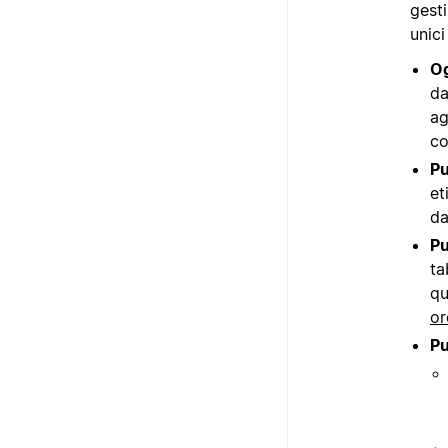
gest
unici
Og
da
ag
co
Pu
et
da
Pu
ta
qu
or
Pu