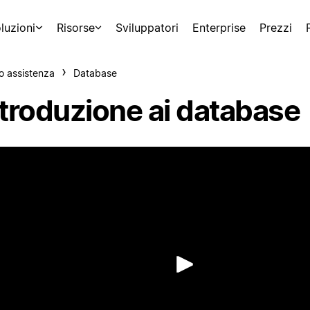
luzioni
Risorse
Sviluppatori
Enterprise
Prezzi
o assistenza
Database
ntroduzione ai database
Riproduci