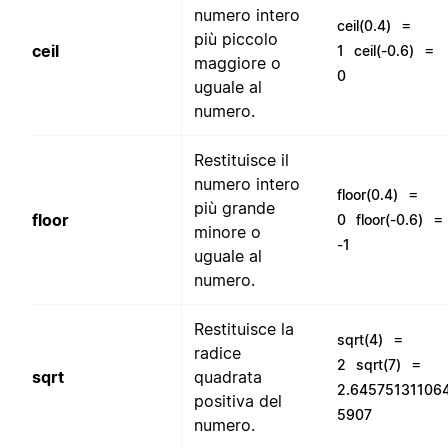
numero intero
=
ceil(0.4)
più piccolo
=
ceil
1
ceil(-0.6)
maggiore o
0
uguale al
numero.
Restituisce il
numero intero
=
floor(0.4)
più grande
=
floor
0
floor(-0.6)
minore o
-1
uguale al
numero.
Restituisce la
=
sqrt(4)
radice
=
2
sqrt(7)
sqrt
quadrata
2.64575131106
positiva del
5907
numero.