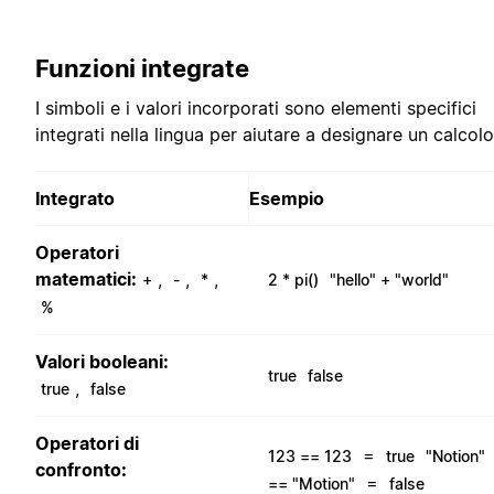
Funzioni integrate
I simboli e i valori incorporati sono elementi specifici
integrati nella lingua per aiutare a designare un calcolo
Integrato
Esempio
Operatori
matematici:
,
,
,
+
-
*
2 * pi()
"hello" + "world"
%
Valori booleani:
true
false
,
true
false
Operatori di
=
123 == 123
true
"Notion"
confronto:
=
== "Motion"
false