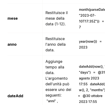
month(parseDat
Restituisce il
"2023-07-
mese
mese della
=
10T17:35Z"))
data (1-12).
7
Restituisce
=
year(now())
anno
l'anno della
2023
data.
Aggiunge
dateAdd(now(), 
tempo alla
=
data.
"days")
@31
L'argomento
agosto 2023
dell'unità può
17:55
dateAdd(
essere uno dei
w(), 2, "months"
seguenti:
=
dateAdd
@30 ottobre
,
"anni"
2023 17:55