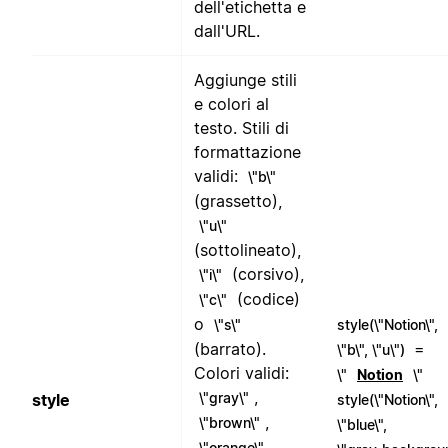
dell'etichetta e
dall'URL.
Aggiunge stili
e colori al
testo. Stili di
formattazione
validi:
\"b\"
(grassetto),
\"u\"
(sottolineato),
(corsivo),
\"i\"
(codice)
\"c\"
o
\"s\"
style(\"Notion\",
(barrato).
=
\"b\", \"u\")
Colori validi:
\"
Notion
\"
,
\"gray\"
style
style(\"Notion\",
,
\"brown\"
\"blue\",
,
\"orange\"