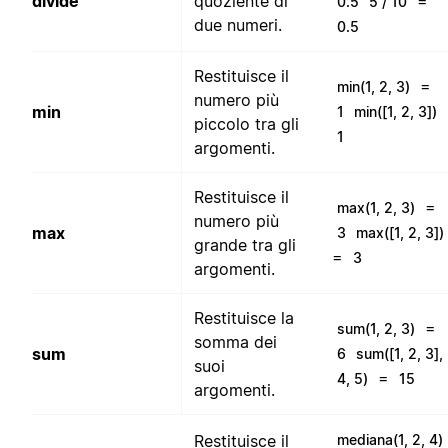
divide
quoziente di
=
0.5
5 / 10
due numeri.
0.5
Restituisce il
=
min(1, 2, 3)
numero più
min
1
min([1, 2, 3])
piccolo tra gli
1
argomenti.
Restituisce il
=
max(1, 2, 3)
numero più
max
3
max([1, 2, 3])
grande tra gli
=
3
argomenti.
Restituisce la
=
sum(1, 2, 3)
somma dei
sum
6
sum([1, 2, 3],
suoi
=
4, 5)
15
argomenti.
Restituisce il
mediana(1, 2, 4)