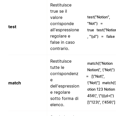
Restituisce
true se il
valore
test("Notion",
=
corrisponde
"Not")
test
all'espressione
true
test("Notio
regolare e
=
, "\\d")
false
false in caso
contrario.
Restituisce
match(\"Notion
tutte le
Notion\", \"Not\")
corrispondenz
=
[\"Not\",
e
match
\"Not\"]
match(\
dell'espression
otion 123 Notion
e regolare
456\", \"\\\\d+\")
sotto forma di
[\"123\", \"456\"]
elenco.