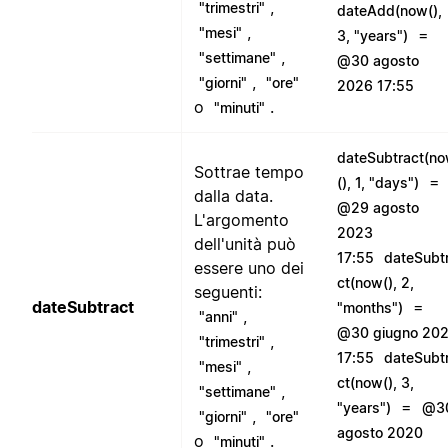
,
"trimestri"
dateAdd(now(),
,
"mesi"
=
3, "years")
,
"settimane"
@30 agosto
,
"giorni"
"ore"
2026 17:55
o
.
"minuti"
dateSubtract(n
Sottrae tempo
=
(), 1, "days")
dalla data.
@29 agosto
L'argomento
2023
dell'unità può
17:55
dateSubt
essere uno dei
ct(now(), 2,
seguenti:
dateSubtract
=
"months")
,
"anni"
@30 giugno 20
,
"trimestri"
17:55
dateSubt
,
"mesi"
ct(now(), 3,
,
"settimane"
=
"years")
@3
,
"giorni"
"ore"
agosto 2020
o
.
"minuti"