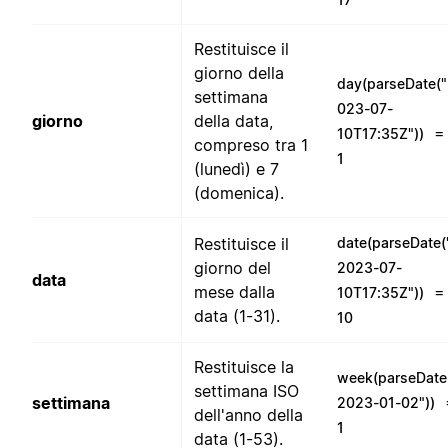
Restituisce il
giorno della
day(parseDate(
settimana
023-07-
giorno
della data,
=
10T17:35Z"))
compreso tra 1
1
(lunedì) e 7
(domenica).
Restituisce il
date(parseDate(
giorno del
2023-07-
data
mese dalla
=
10T17:35Z"))
data (1-31).
10
Restituisce la
week(parseDate
settimana ISO
settimana
2023-01-02"))
dell'anno della
1
data (1-53).