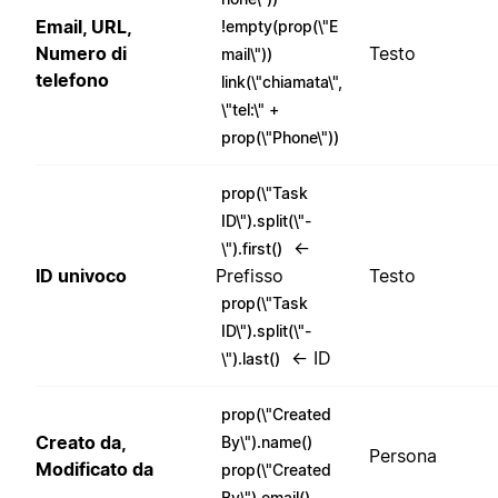
Email, URL,
!empty(prop(\"E
Numero di
Testo
mail\"))
telefono
link(\"chiamata\",
\"tel:\" +
prop(\"Phone\"))
prop(\"Task
ID\").split(\"-
←
\").first()
ID univoco
Prefisso
Testo
prop(\"Task
ID\").split(\"-
← ID
\").last()
prop(\"Created
Creato da,
By\").name()
Persona
Modificato da
prop(\"Created
By\").email()