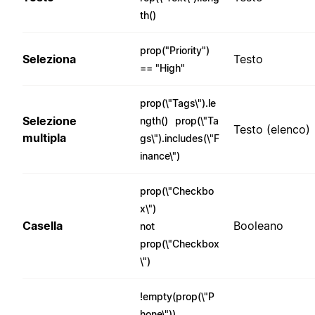
th()
prop("Priority")
Seleziona
Testo
== "High"
prop(\"Tags\").le
Selezione
ngth()
prop(\"Ta
Testo (elenco)
multipla
gs\").includes(\"F
inance\")
prop(\"Checkbo
x\")
Casella
Booleano
not
prop(\"Checkbox
\")
!empty(prop(\"P
hone\"))