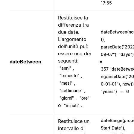
17:55
Restituisce la
differenza tra
due date.
dateBetween(n
L'argomento
(),
dell'unità può
parseDate("202
essere uno dei
09-07"), "days")
seguenti:
dateBetween
=
,
"anni"
357
dateBetwe
,
"trimestri"
n(parseDate("2
,
"mesi"
0-01-01"), now()
,
"settimane"
=
"years")
6
,
"giorni"
"ore"
o
.
"minuti"
dateRange(prop
Restituisce un
intervallo di
Start Date"),