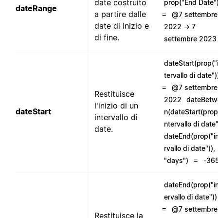
date costruito
prop("End Date"
dateRange
a partire dalle
=
@7 settembre
date di inizio e
2022 → 7
di fine.
settembre 2023
dateStart(prop("
tervallo di date")
=
@7 settembre
Restituisce
2022
dateBetw
l'inizio di un
dateStart
n(dateStart(prop
intervallo di
ntervallo di date"
date.
dateEnd(prop("i
rvallo di date")),
=
"days")
-36
dateEnd(prop("i
ervallo di date"))
=
@7 settembre
Restituisce la