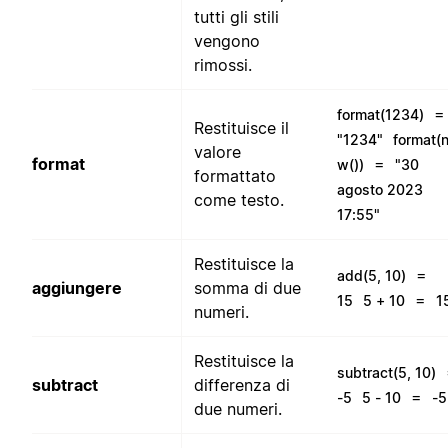
tutti gli stili
vengono
rimossi.
=
format(1234)
Restituisce il
"1234"
format(
valore
format
=
w())
"30
formattato
agosto 2023
come testo.
17:55"
Restituisce la
=
add(5, 10)
aggiungere
somma di due
=
15
5 + 10
1
numeri.
Restituisce la
subtract(5, 10)
subtract
differenza di
=
-5
5 - 10
-5
due numeri.