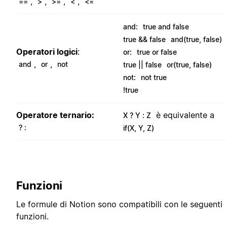
,
,
,
,
==
>
>=
<
<=
and:
true and false
true && false
and(true, false)
Operatori logici
:
or:
true or false
,
,
and
or
not
true || false
or(true, false)
not:
not true
!true
Operatore ternario:
è equivalente a
X ? Y : Z
? :
if(X, Y, Z)
Funzioni
Le formule di Notion sono compatibili con le seguenti
funzioni.