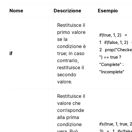
Nome
Descrizione
Esempio
Restituisce il
primo valore
=
if(true, 1, 2)
se la
1
if(false, 1, 2)
condizione è
2
prop("Check
if
true; in caso
") == true ?
contrario,
"Complete" :
restituisce il
"Incomplete"
secondo
valore.
Restituisce il
valore che
corrisponde
alla prima
condizione
ifs(true, 1, true, 2
=
vera. Può
3)
1
ifs(fals