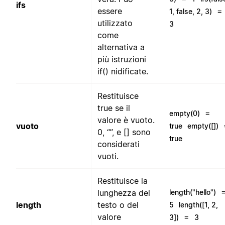
ifs
essere
=
1, false, 2, 3)
utilizzato
3
come
alternativa a
più istruzioni
if() nidificate.
Restituisce
true se il
=
empty(0)
valore è vuoto.
vuoto
true
empty([])
0, “”, e [] sono
true
considerati
vuoti.
Restituisce la
lunghezza del
length("hello")
length
testo o del
5
length([1, 2,
valore
=
3])
3