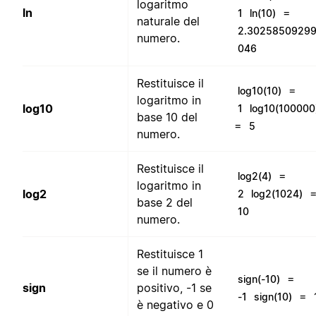
logaritmo
ln
=
1
ln(10)
naturale del
2.3025850929
numero.
046
Restituisce il
=
log10(10)
logaritmo in
log10
1
log10(100000
base 10 del
=
5
numero.
Restituisce il
=
log2(4)
logaritmo in
log2
2
log2(1024)
base 2 del
10
numero.
Restituisce 1
se il numero è
=
sign(-10)
sign
positivo, -1 se
=
-1
sign(10)
è negativo e 0