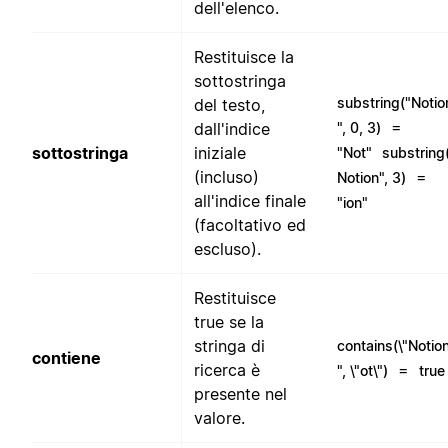
dell'elenco.
Restituisce la
sottostringa
substring("Notio
del testo,
=
dall'indice
", 0, 3)
sottostringa
iniziale
"Not"
substring
(incluso)
=
Notion", 3)
all'indice finale
"ion"
(facoltativo ed
escluso).
Restituisce
true se la
stringa di
contains(\"Notion
contiene
ricerca è
=
", \"ot\")
true
presente nel
valore.