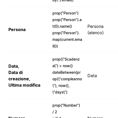
prop("Person")
prop("Person").a
Persona
t(0).name()
Persona
(elenco)
prop("Person").
map(current.ema
il())
prop(\"Scadenz
Data,
a\") > now()
Data di
dateBetween(pr
Data
creazione,
op(\"compleanno
Ultima modifica
\"), now(),
\"days\")
prop("Number")
/ 2