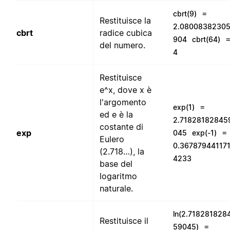
=
cbrt(9)
Restituisce la
2.08008382305
cbrt
radice cubica
904
cbrt(64)
del numero.
4
Restituisce
e^x, dove x è
l'argomento
=
exp(1)
ed e è la
2.71828182845
costante di
=
exp
045
exp(-1)
Eulero
0.36787944117
(2.718…), la
4233
base del
logaritmo
naturale.
ln(2.718281828
Restituisce il
=
59045)