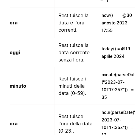
=
1
=
Restituisce la
now()
@30
ora
data e l'ora
agosto 2023
correnti.
17:55
Restituisce la
today() = @19
oggi
data corrente
aprile 2024
senza l'ora.
minute(parseDat
Restituisce i
("2023-07-
minuto
minuti della
=
10T17:35Z"))
data (0-59).
35
hour(parseDate(
Restituisce
2023-07-
ora
l'ora della data
=
10T17:35Z"))
(0-23).
17