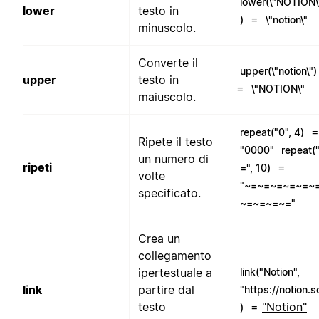
lower(\"NOTION\
lower
testo in
=
)
\"notion\"
minuscolo.
Converte il
upper(\"notion\")
upper
testo in
=
\"NOTION\"
maiuscolo.
=
repeat("0", 4)
Ripete il testo
"0000"
repeat(
un numero di
ripeti
=
=", 10)
volte
"~=~=~=~=~=~
specificato.
~=~=~=~="
Crea un
collegamento
ipertestuale a
link("Notion",
link
partire dal
"https://notion.s
testo
=
"Notion"
)