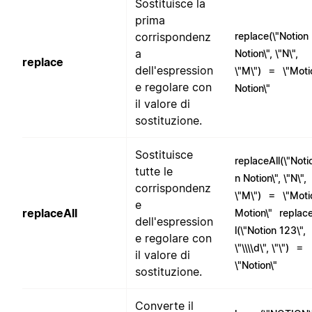
Sostituisce la
prima
corrispondenz
replace(\"Notion
a
Notion\", \"N\",
replace
dell'espression
=
\"M\")
\"Moti
e regolare con
Notion\"
il valore di
sostituzione.
Sostituisce
replaceAll(\"Noti
tutte le
n Notion\", \"N\",
corrispondenz
=
\"M\")
\"Moti
e
replaceAll
Motion\"
replac
dell'espression
l(\"Notion 123\",
e regolare con
=
\"\\\\d\", \"\")
il valore di
\"Notion\"
sostituzione.
Converte il