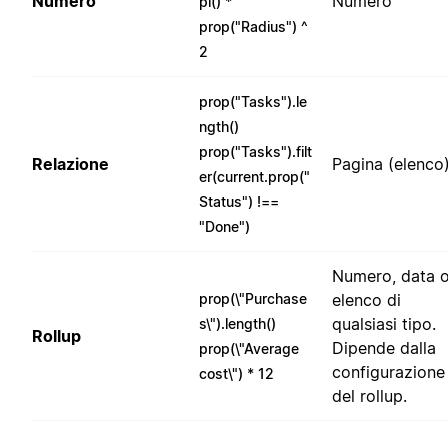
Numero
Numero
pi() *
prop("Radius") ^
2
prop("Tasks").le
ngth()
prop("Tasks").filt
Relazione
Pagina (elenco
er(current.prop("
Status") !==
"Done")
Numero, data 
prop(\"Purchase
elenco di
qualsiasi tipo.
s\").length()
Rollup
Dipende dalla
prop(\"Average
configurazione
cost\") * 12
del rollup.