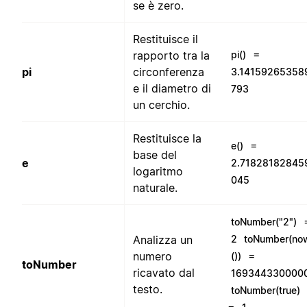
se è zero.
Restituisce il
=
rapporto tra la
pi()
pi
circonferenza
3.14159265358
e il diametro di
793
un cerchio.
Restituisce la
=
e()
base del
e
2.71828182845
logaritmo
045
naturale.
toNumber("2")
Analizza un
2
toNumber(no
=
numero
())
toNumber
ricavato dal
169344330000
testo.
toNumber(true)