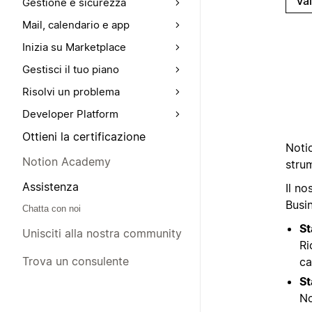
Va
Gestione e sicurezza
Mail, calendario e app
Inizia su Marketplace
Gestisci il tuo piano
Risolvi un problema
Developer Platform
Ottieni la certificazione
Noti
Notion Academy
strum
Assistenza
Il no
Busi
Chatta con noi
St
Unisciti alla nostra community
Ri
Trova un consulente
ca
St
No