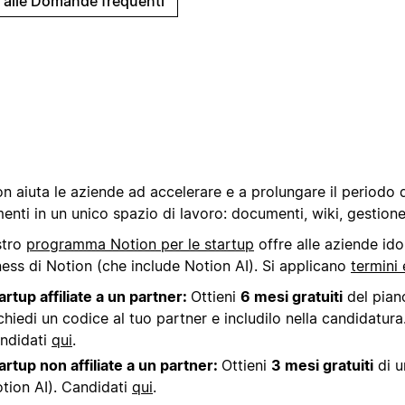
i alle Domande frequenti
on aiuta le aziende ad accelerare e a prolungare il periodo
enti in un unico spazio di lavoro: documenti, wiki, gestione
stro
programma Notion per le startup
offre alle aziende id
ness di Notion (che include Notion AI). Si applicano
termini 
artup affiliate a un partner:
Ottieni
6 mesi gratuiti
del piano
chiedi un codice al tuo partner e includilo nella candidatur
ndidati
qui
.
artup non affiliate a un partner:
Ottieni
3 mesi gratuiti
di u
tion AI). Candidati
qui
.