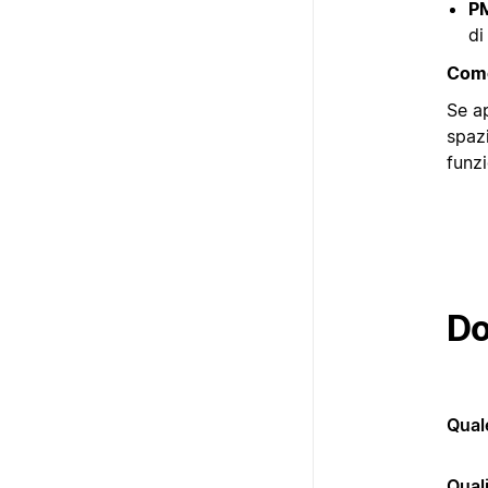
PM
di
Come 
Se ap
spazi
funzi
Do
Qual
Qual