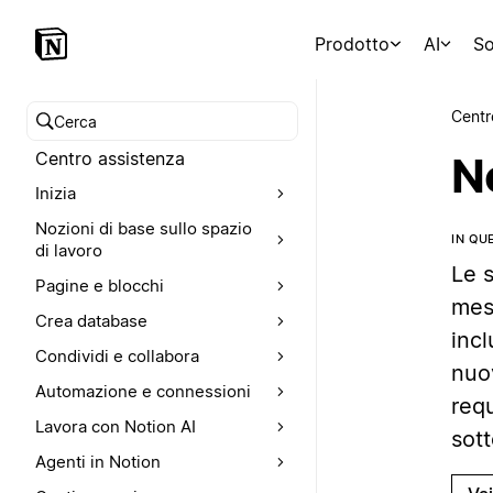
Prodotto
AI
So
Centr
Cerca nel Centro assistenza
Centro assistenza
No
Inizia
Nozioni di base sullo spazio
IN QU
di lavoro
Le 
Pagine e blocchi
mesi
Crea database
incl
Condividi e collabora
nuo
Automazione e connessioni
requ
Lavora con Notion AI
sott
Agenti in Notion