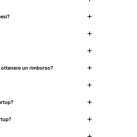
mesi?
o ottenere un rimborso?
tartup?
rtup?