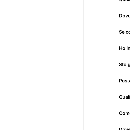
Dove 
Se co
Ho i
Sto 
Posso
Quali
Come
Dove