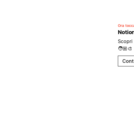
Ora tocca
Notion
Scopri 
🧑🏼‍🎨
Cont