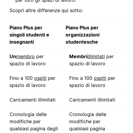
per tutti gli spazi di lavoro.
Scopri altre differenze qui sotto:
Piano Plus per
Piano Plus per
singoli studenti e
organizzazioni
insegnanti
studentesche
Un
membro
per
Membri
illimitati
per
spazio di lavoro
spazio di lavoro
Fino a 100
ospiti
per
Fino a 100
ospiti
per
spazio di lavoro
spazio di lavoro
Caricamenti illimitati
Caricamenti illimitati
Cronologia delle
Cronologia delle
modifiche per
modifiche per
qualsiasi pagina degli
qualsiasi pagina