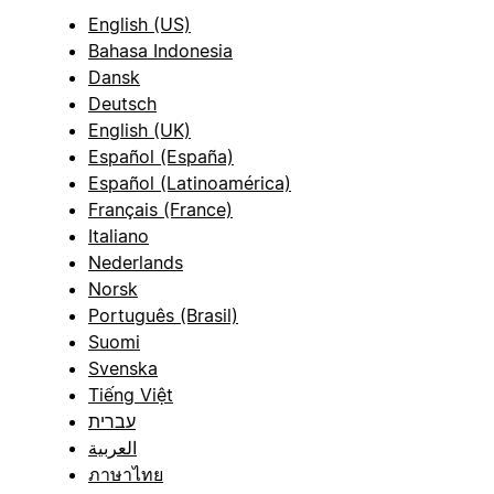
English (US)
Bahasa Indonesia
Dansk
Deutsch
English (UK)
Español (España)
Español (Latinoamérica)
Français (France)
Italiano
Nederlands
Norsk
Português (Brasil)
Suomi
Svenska
Tiếng Việt
עברית
العربية
ภาษาไทย