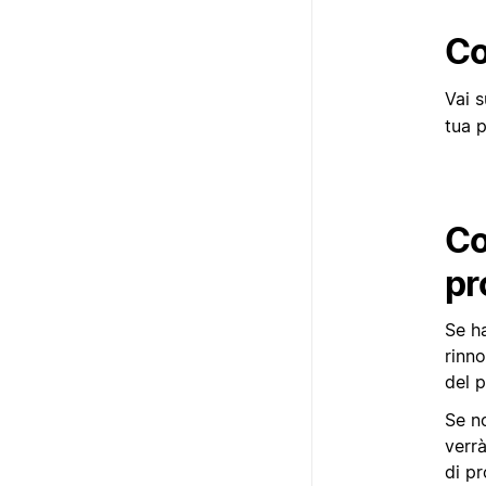
Co
Vai 
tua 
Co
pr
Se ha
rinn
del p
Se no
verrà
di pr