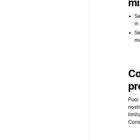
mi
Se
in
Se
m
Co
pr
Puoi 
nostr
limit
Cons