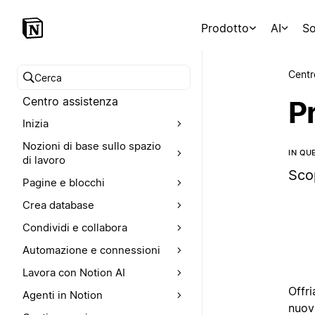
Prodotto
AI
So
Centr
Cerca nel Centro assistenza
Centro assistenza
P
Inizia
Nozioni di base sullo spazio
IN QU
di lavoro
Sco
Pagine e blocchi
Crea database
Condividi e collabora
Automazione e connessioni
Lavora con Notion AI
Offri
Agenti in Notion
nuov