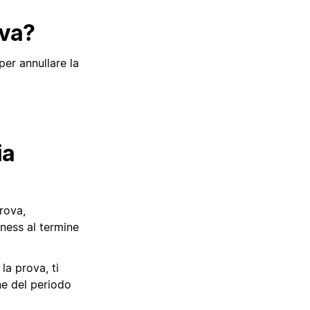
ova?
per annullare la
ia
prova,
ness al termine
la prova, ti
ne del periodo