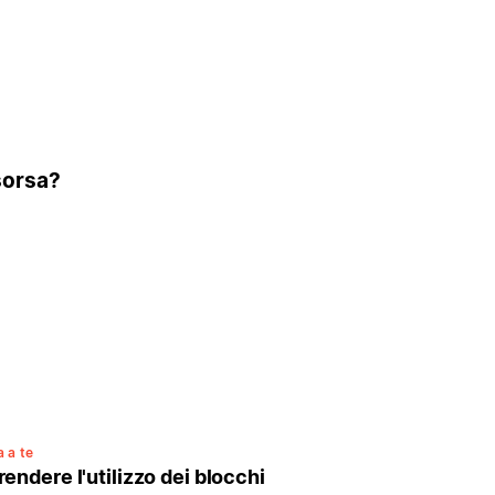
isorsa?
 a te
ndere l'utilizzo dei blocchi