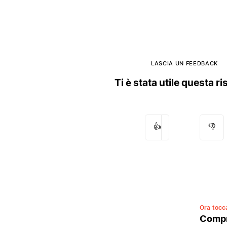
LASCIA UN FEEDBACK
Ti è stata utile questa r
👍
👎
Ora tocca
Compre