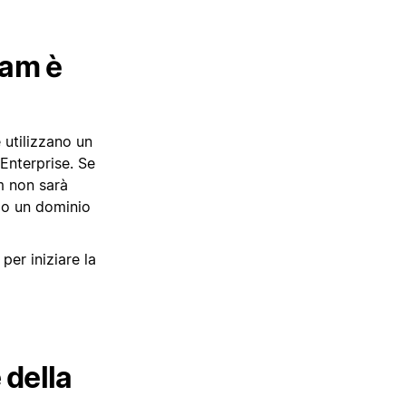
eam è
 utilizzano un
Enterprise. Se
m non sarà
do un dominio
per iniziare la
 della