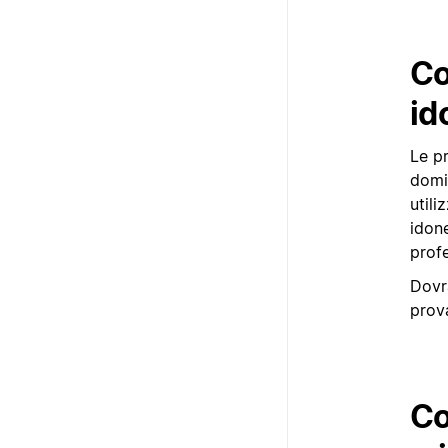
Co
id
Le pr
domi
utili
idon
profe
Dovra
prov
Co