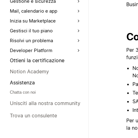
Gestione e sicurezza
Busi
Mail, calendario e app
Inizia su Marketplace
Gestisci il tuo piano
Co
Risolvi un problema
Per 3
Developer Platform
funzi
Ottieni la certificazione
No
Notion Academy
No
Assistenza
Pa
Te
Chatta con noi
S
Unisciti alla nostra community
In
Trova un consulente
Per u
la n