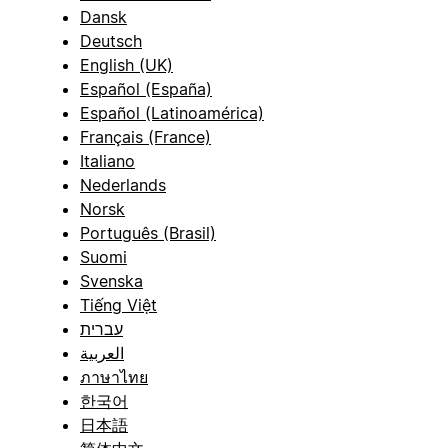
Dansk
Deutsch
English (UK)
Español (España)
Español (Latinoamérica)
Français (France)
Italiano
Nederlands
Norsk
Português (Brasil)
Suomi
Svenska
Tiếng Việt
עברית
العربية
ภาษาไทย
한국어
日本語