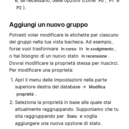
e, se necessario, delle opzioni (come
,
e
P0
P1
).
P2
Aggiungi un nuovo gruppo
Potresti voler modificare le etichette per ciascuno
dei gruppi nella tua vista bacheca. Ad esempio,
forse vuoi trasformare
in
,
In corso
In svolgimento
o hai bisogno di un nuovo stato
.
In recensione
Dovrai modificare la proprietà stessa per riuscirci.
Per modificare una proprietà:
Apri il menu delle impostazioni nella parte
superiore destra del database →
Modifica
.
proprietà
Seleziona la proprietà in base alla quale stai
attualmente raggruppando. Supponiamo che tu
stia raggruppando per
e voglia
Stato
aggiungere una nuova opzione di stato.