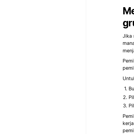
Me
gr
Jika
mana
menj
Pemi
pemil
Untu
B
Pi
Pi
Pemi
kerj
pemi