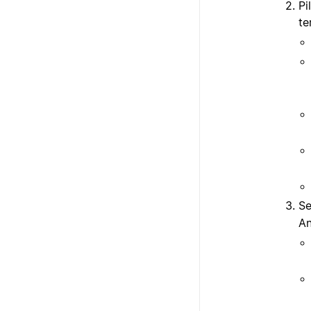
Pi
te
Se
An