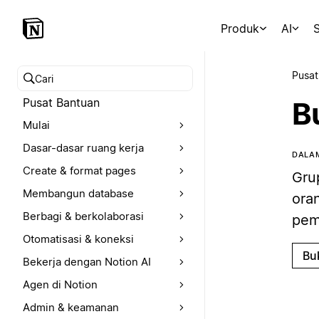
Produk
AI
S
Pusat
Cari pusat bantuan
Pusat Bantuan
Bu
Mulai
Dasar-dasar ruang kerja
DALAM
Create & format pages
Gru
Membangun database
ora
Berbagi & berkolaborasi
pem
Otomatisasi & koneksi
Bu
Bekerja dengan Notion AI
Agen di Notion
Admin & keamanan