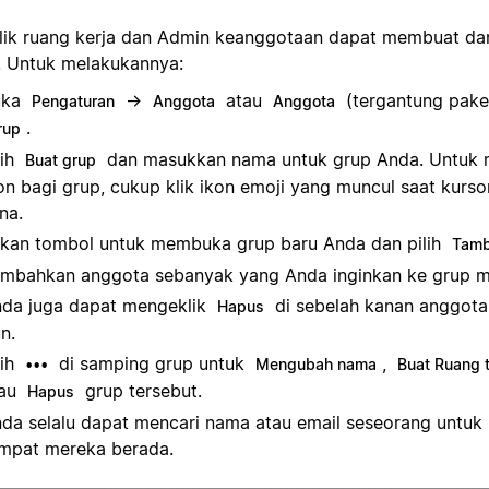
lik ruang kerja dan Admin keanggotaan dapat membuat da
. Untuk melakukannya:
uka
→
atau
(tergantung pake
Pengaturan
Anggota
Anggota
.
rup
lih
dan masukkan nama untuk grup Anda. Untuk
Buat grup
on bagi grup, cukup klik ikon emoji yang muncul saat kurso
na.
kan tombol untuk membuka grup baru Anda dan pilih
Tamb
mbahkan anggota sebanyak yang Anda inginkan ke grup m
da juga dapat mengeklik
di sebelah kanan anggot
Hapus
n.
lih
di samping grup untuk
,
•••
Mengubah nama
Buat Ruang t
tau
grup tersebut.
Hapus
da selalu dapat mencari nama atau email seseorang untuk 
mpat mereka berada.