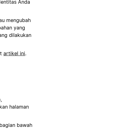
dentitas Anda
tau mengubah
bahan yang
ang dilakukan
at
artikel ini
.
,
kan halaman
 bagian bawah