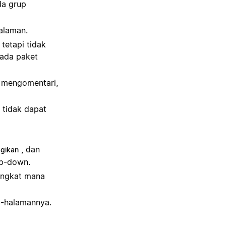
ada grup
alaman.
tetapi tidak
pada paket
mengomentari,
tidak dapat
, dan
gikan
op-down.
ingkat mana
b-halamannya.