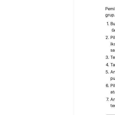
Pemi
grup
B
G
Pi
ik
sa
Te
Ta
An
pu
Pi
a
An
te