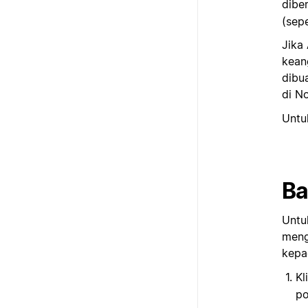
diber
(sepe
Jika
kean
dibu
di No
Untu
Ba
Untu
meng
kepa
Kl
po