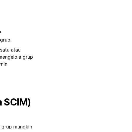
a.
 grup.
satu atau
 mengelola grup
dmin
a SCIM)
a grup mungkin