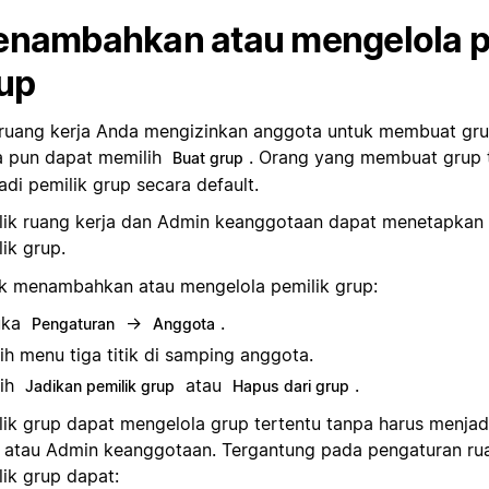
nambahkan atau mengelola p
up
 ruang kerja Anda mengizinkan anggota untuk membuat gru
 pun dapat memilih
. Orang yang membuat grup 
Buat grup
adi pemilik grup secara default.
lik ruang kerja dan Admin keanggotaan dapat menetapkan
ik grup.
k menambahkan atau mengelola pemilik grup:
uka
→
.
Pengaturan
Anggota
lih menu tiga titik di samping anggota.
lih
atau
.
Jadikan pemilik grup
Hapus dari grup
lik grup dapat mengelola grup tertentu tanpa harus menjad
a atau Admin keanggotaan. Tergantung pada pengaturan rua
lik grup dapat: