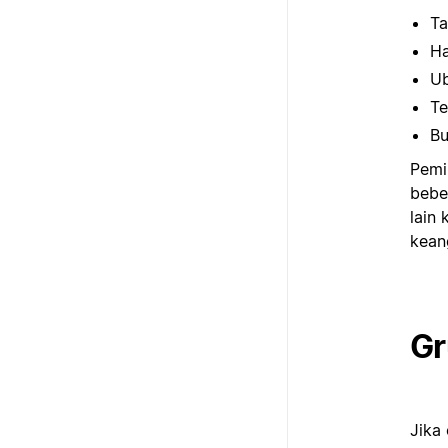
Ta
Ha
Ub
Te
Bu
Pemi
bebe
lain
kean
Gr
Jika