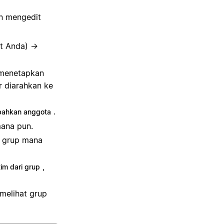
n mengedit
t Anda) →
 menetapkan
r diarahkan ke
.
ahkan anggota
ana pun.
a grup mana
,
im dari grup
melihat grup