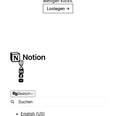
wenigen Klicks.
Loslegen
→
Deutsch
English (US)