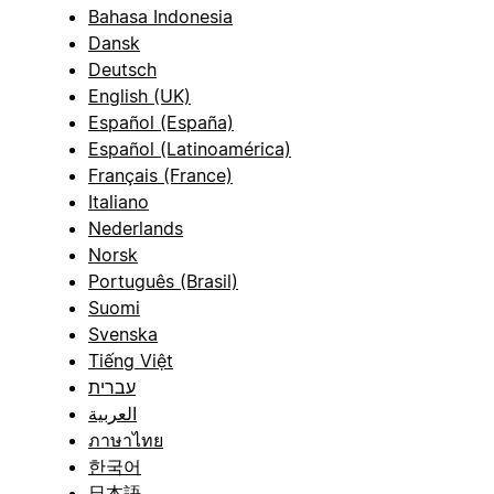
Bahasa Indonesia
Dansk
Deutsch
English (UK)
Español (España)
Español (Latinoamérica)
Français (France)
Italiano
Nederlands
Norsk
Português (Brasil)
Suomi
Svenska
Tiếng Việt
עברית
العربية
ภาษาไทย
한국어
日本語