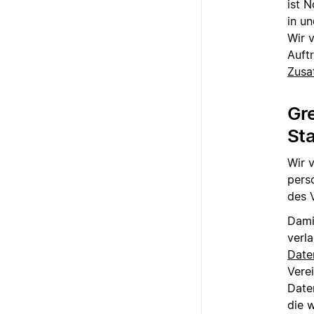
ist 
in u
Wir 
Auft
Zusa
Gr
St
Wir 
pers
des 
Dami
verl
Date
Verei
Date
die 