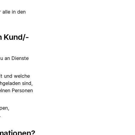
 alle in den
on Kund/-
du an Dienste
lt und welche
hgeladen sind,
elnen Personen
pen,
.
mationen?