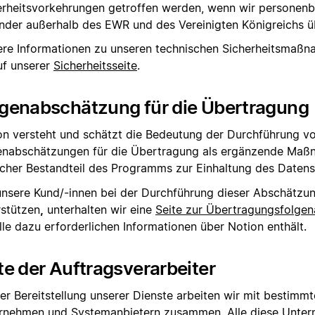
erheitsvorkehrungen getroffen werden, wenn wir personen
änder außerhalb des EWR und des Vereinigten Königreichs 
ere Informationen zu unseren technischen Sicherheitsmaßn
uf unserer
Sicherheitsseite
.
lgenabschätzung für die Übertragung
on versteht und schätzt die Bedeutung der Durchführung v
enabschätzungen für die Übertragung als ergänzende Maß
ischer Bestandteil des Programms zur Einhaltung des Daten
nsere Kund/-innen bei der Durchführung dieser Abschätzu
rstützen
,
unterhalten wir eine
Seite zur Übertragungsfolge
lle dazu erforderlichen Informationen über Notion enthält.
te der Auftragsverarbeiter
der Bereitstellung unserer Dienste arbeiten wir mit bestimm
rnehmen und Systemanbietern zusammen. Alle diese Unte