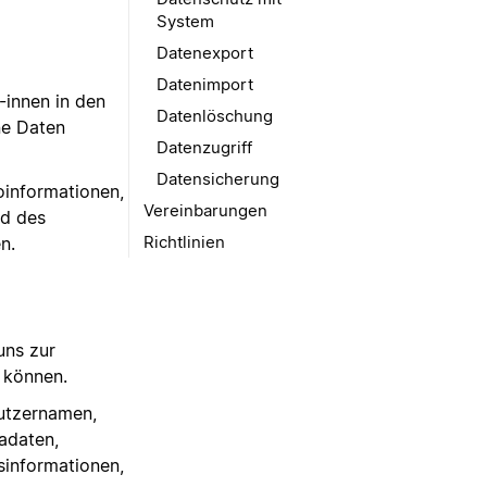
System
Datenexport
Datenimport
-innen in den
Datenlöschung
ne Daten
Datenzugriff
Datensicherung
oinformationen,
Vereinbarungen
d des
Richtlinien
n.
uns zur
n können.
utzernamen,
adaten,
informationen,