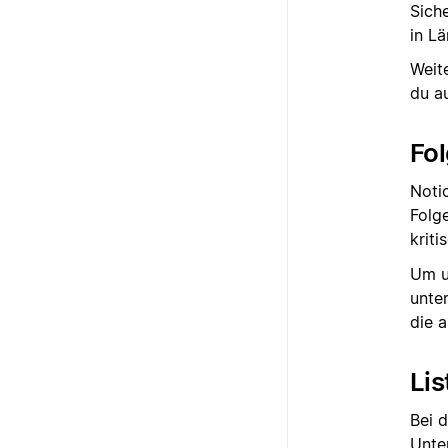
Sich
in L
Weit
du a
Fo
Noti
Folg
krit
Um u
unte
die a
Lis
Bei 
Unte