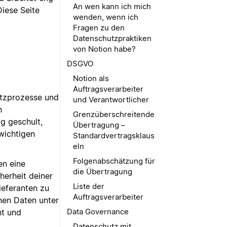
An wen kann ich mich
iese Seite
wenden, wenn ich
Fragen zu den
Datenschutzpraktiken
von Notion habe?
DSGVO
Notion als
Auftragsverarbeiter
utzprozesse und
und Verantwortlicher
n
Grenzüberschreitende
g geschult,
Übertragung –
wichtigen
Standardvertragsklaus
eln
Folgenabschätzung für
en eine
die Übertragung
herheit deiner
Liste der
ieferanten zu
Auftragsverarbeiter
en Daten unter
Data Governance
t und
Datenschutz mit