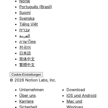
Norsk
Português (Brasil)
Suomi
Svenska
Tiếng Việt
עברית
العربية
ภาษาไทย
한국어
日本語
简体中文
繁體中文
Cookie-Einstellungen
© 2026 Notion Labs, Inc.
Unternehmen
Download
Über uns
iOS und Android
Karriere
Mac und
Sicherheit
Windows