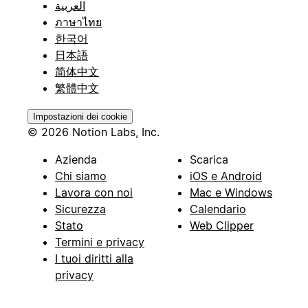
العربية
ภาษาไทย
한국어
日本語
简体中文
繁體中文
Impostazioni dei cookie
© 2026 Notion Labs, Inc.
Azienda
Scarica
Chi siamo
iOS e Android
Lavora con noi
Mac e Windows
Sicurezza
Calendario
Stato
Web Clipper
Termini e privacy
I tuoi diritti alla
privacy