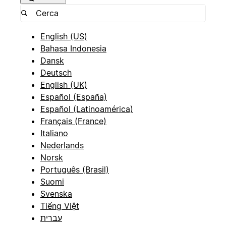
English (US)
Bahasa Indonesia
Dansk
Deutsch
English (UK)
Español (España)
Español (Latinoamérica)
Français (France)
Italiano
Nederlands
Norsk
Português (Brasil)
Suomi
Svenska
Tiếng Việt
עברית