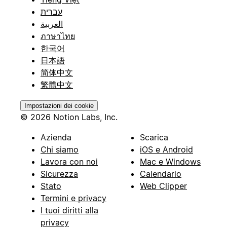
עברית
العربية
ภาษาไทย
한국어
日本語
简体中文
繁體中文
Impostazioni dei cookie
© 2026 Notion Labs, Inc.
Azienda
Scarica
Chi siamo
iOS e Android
Lavora con noi
Mac e Windows
Sicurezza
Calendario
Stato
Web Clipper
Termini e privacy
I tuoi diritti alla
privacy