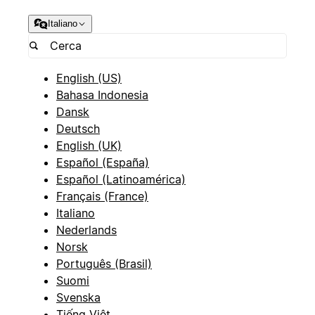
Italiano
English (US)
Bahasa Indonesia
Dansk
Deutsch
English (UK)
Español (España)
Español (Latinoamérica)
Français (France)
Italiano
Nederlands
Norsk
Português (Brasil)
Suomi
Svenska
Tiếng Việt