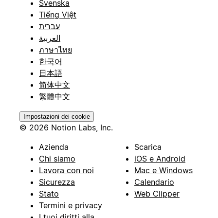
Svenska
Tiếng Việt
עברית
العربية
ภาษาไทย
한국어
日本語
简体中文
繁體中文
Impostazioni dei cookie
© 2026 Notion Labs, Inc.
Azienda
Scarica
Chi siamo
iOS e Android
Lavora con noi
Mac e Windows
Sicurezza
Calendario
Stato
Web Clipper
Termini e privacy
I tuoi diritti alla