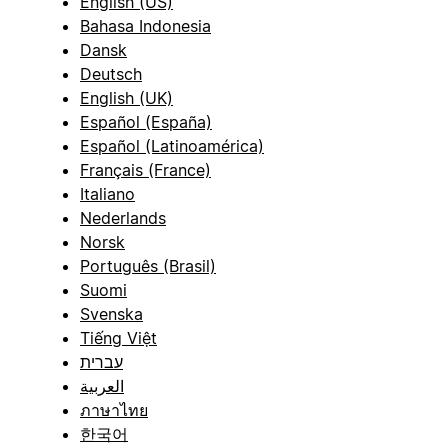
English (US)
Bahasa Indonesia
Dansk
Deutsch
English (UK)
Español (España)
Español (Latinoamérica)
Français (France)
Italiano
Nederlands
Norsk
Português (Brasil)
Suomi
Svenska
Tiếng Việt
עברית
العربية
ภาษาไทย
한국어