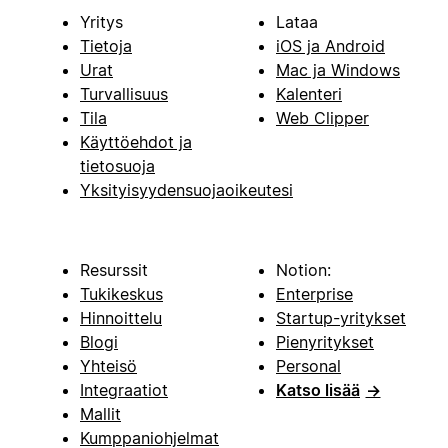
Yritys
Lataa
Tietoja
iOS ja Android
Urat
Mac ja Windows
Turvallisuus
Kalenteri
Tila
Web Clipper
Käyttöehdot ja
tietosuoja
Yksityisyydensuojaoikeutesi
Resurssit
Notion:
Tukikeskus
Enterprise
Hinnoittelu
Startup-yritykset
Blogi
Pienyritykset
Yhteisö
Personal
Integraatiot
Katso lisää
→
Mallit
Kumppaniohjelmat