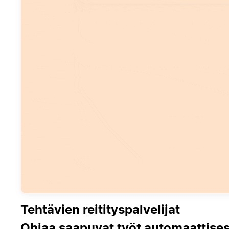
Tehtävien reitityspalvelijat
Ohjaa saapuvat työt automaattises