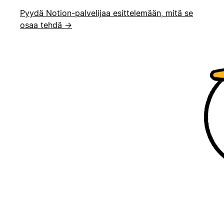
Pyydä Notion-palvelijaa esittelemään, mitä se
osaa tehdä →