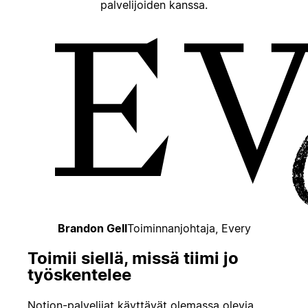
palvelijoiden kanssa.
Brandon Gell
Toiminnanjohtaja, Every
Toimii siellä, missä tiimi jo
työskentelee
Notion-palvelijat käyttävät olemassa olevia