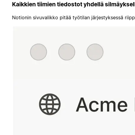
Kaikkien tiimien tiedostot yhdellä silmäyksel
Notionin sivuvalikko pitää työtilan järjestyksessä riip