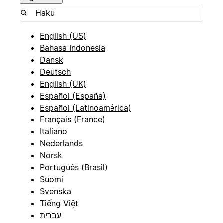
English (US)
Bahasa Indonesia
Dansk
Deutsch
English (UK)
Español (España)
Español (Latinoamérica)
Français (France)
Italiano
Nederlands
Norsk
Português (Brasil)
Suomi
Svenska
Tiếng Việt
עברית