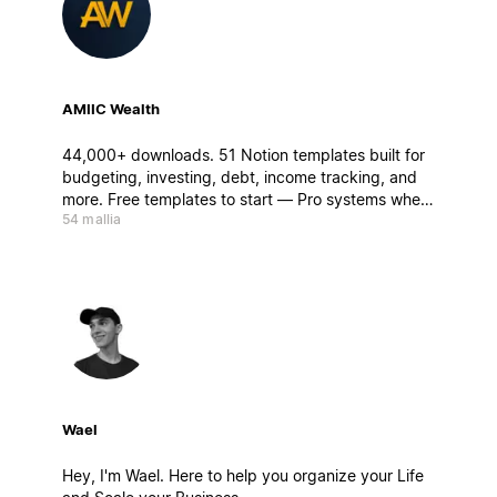
AMIIC Wealth
44,000+ downloads. 51 Notion templates built for
budgeting, investing, debt, income tracking, and
more. Free templates to start — Pro systems when
54 mallia
you're ready to go deeper.
Wael
Hey, I'm Wael. Here to help you organize your Life