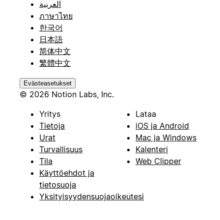
العربية
ภาษาไทย
한국어
日本語
简体中文
繁體中文
Evästeasetukset
© 2026 Notion Labs, Inc.
Yritys
Lataa
Tietoja
iOS ja Android
Urat
Mac ja Windows
Turvallisuus
Kalenteri
Tila
Web Clipper
Käyttöehdot ja
tietosuoja
Yksityisyydensuojaoikeutesi