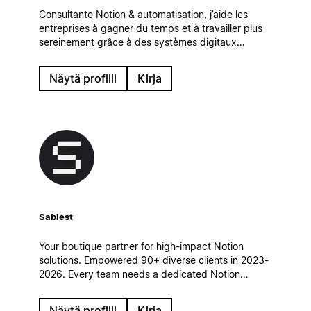
Consultante Notion & automatisation, j’aide les
entreprises à gagner du temps et à travailler plus
sereinement grâce à des systèmes digitaux
simples et efficaces, qui s’intègrent naturellement à
leur quotidien.
Näytä profiili
Kirja
Sablest
Your boutique partner for high-impact Notion
solutions. Empowered 90+ diverse clients in 2023-
2026. Every team needs a dedicated Notion
partner to achieve its full potential. Let's
collaborate and build a custom Notion workspace
Näytä profiili
Kirja