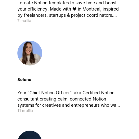
I create Notion templates to save time and boost
your efficiency. Made with ❤️ in Montreal, inspired
by freelancers, startups & project coordinators.
7 mallia
Ready for takeoff ? Je crée des modèles Notion
pour gagner du temps et booster votre efficacité.
Solene
Your "Chief Notion Officer", aka Certified Notion
consultant creating calm, connected Notion
systems for creatives and entrepreneurs who want
11 mallia
to work better, not harder. My builds blend
strategy, design, and mindfulness, aka clarity by
design.