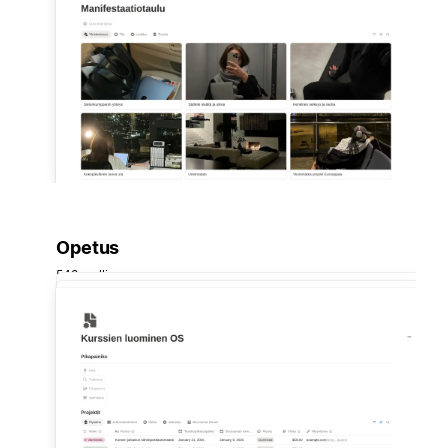
Opetus
548 mallia