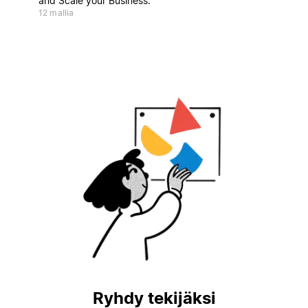
and Scale your Business.
12 mallia
Ryhdy tekijäksi