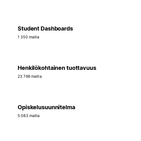
Student Dashboards
1 350 mallia
Henkilökohtainen tuottavuus
23 766 mallia
Opiskelusuunnitelma
5 083 mallia