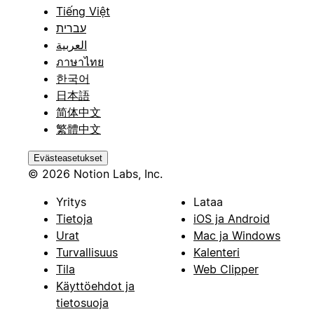
Tiếng Việt
עברית
العربية
ภาษาไทย
한국어
日本語
简体中文
繁體中文
Evästeasetukset
© 2026 Notion Labs, Inc.
Yritys
Lataa
Tietoja
iOS ja Android
Urat
Mac ja Windows
Turvallisuus
Kalenteri
Tila
Web Clipper
Käyttöehdot ja
tietosuoja