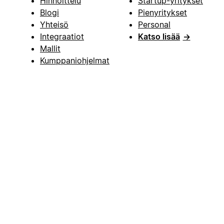
Hinnoittelu
Startup-yritykset
Blogi
Pienyritykset
Yhteisö
Personal
Integraatiot
Katso lisää
→
Mallit
Kumppaniohjelmat