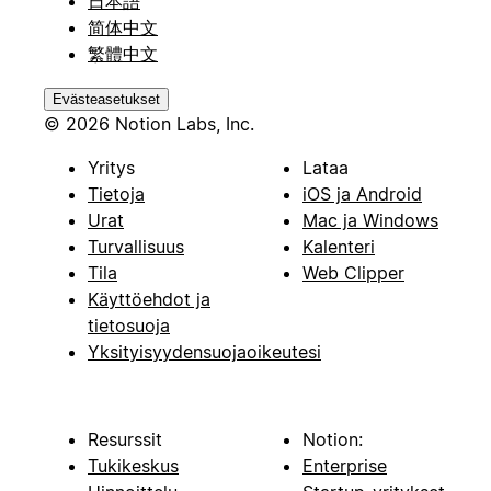
日本語
简体中文
繁體中文
Evästeasetukset
© 2026 Notion Labs, Inc.
Yritys
Lataa
Tietoja
iOS ja Android
Urat
Mac ja Windows
Turvallisuus
Kalenteri
Tila
Web Clipper
Käyttöehdot ja
tietosuoja
Yksityisyydensuojaoikeutesi
Resurssit
Notion:
Tukikeskus
Enterprise