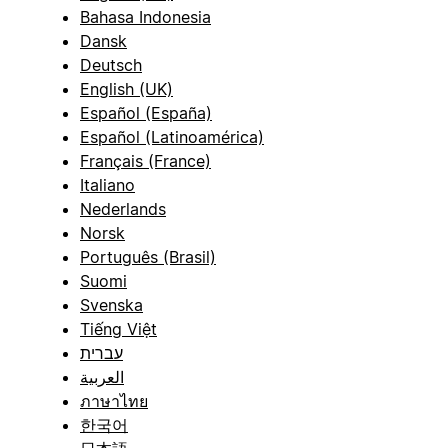
Bahasa Indonesia
Dansk
Deutsch
English (UK)
Español (España)
Español (Latinoamérica)
Français (France)
Italiano
Nederlands
Norsk
Português (Brasil)
Suomi
Svenska
Tiếng Việt
עברית
العربية
ภาษาไทย
한국어