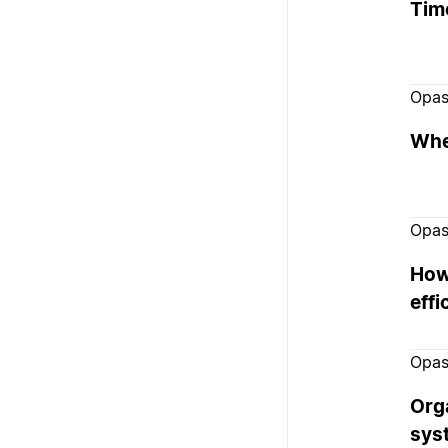
Tim
Opa
Whe
Opa
How
effi
Opa
Org
sys