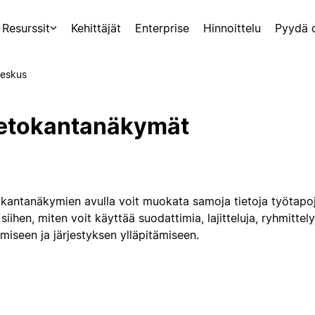
Resurssit
Kehittäjät
Enterprise
Hinnoittelu
Pyydä 
eskus
etokantanäkymät
okantanäkymien avulla voit muokata samoja tietoja työtapo
siihen, miten voit käyttää suodattimia, lajitteluja, ryhmittely
miseen ja järjestyksen ylläpitämiseen.