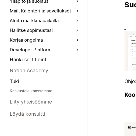
Ylläpito ja suojaus
Suo
Mail, Kalenteri ja sovellukset
Aloita markkinapaikalla
Hallitse sopimustasi
Korjaa ongelma
Developer Platform
Hanki sertifiointi
Notion Academy
Ohjea
Tuki
Keskustele kanssamme
Koo
Liity yhteisöömme
Löydä konsultti