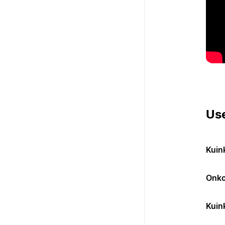
Us
Kuin
Onko
Kuink