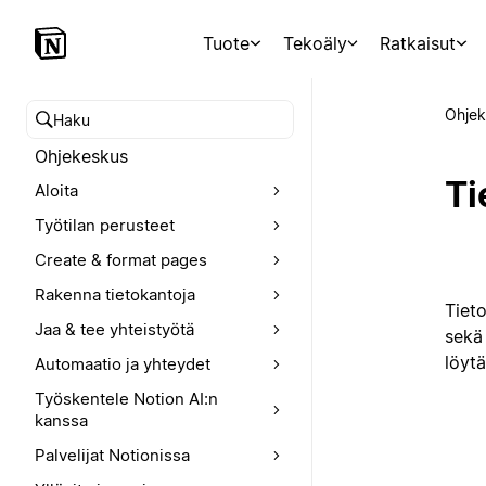
Tuote
Tekoäly
Ratkaisut
Ohjek
Hae ohjekeskuksesta
Ohjekeskus
Ti
Aloita
Työtilan perusteet
Create & format pages
Rakenna tietokantoja
Tiet
Jaa & tee yhteistyötä
sekä 
löytä
Automaatio ja yhteydet
Työskentele Notion AI:n
kanssa
Palvelijat Notionissa