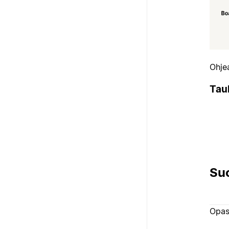
Ohjea
Tau
Suo
Opa