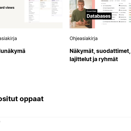
siakirja
Ohjeasiakirja
lunäkymä
Näkymät, suodattimet,
lajittelut ja ryhmät
situt oppaat
s