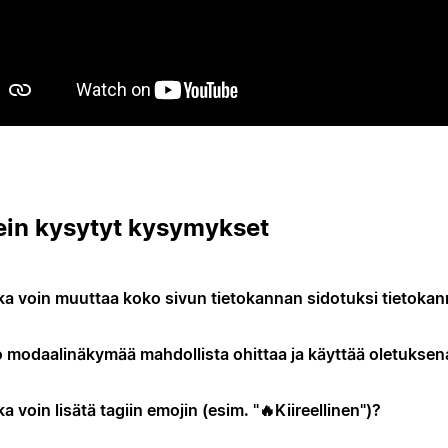
ein kysytyt kysymykset
ka voin muuttaa koko sivun tietokannan sidotuksi tietokan
 modaalinäkymää mahdollista ohittaa ja käyttää oletuksen
a voin lisätä tagiin emojin (esim. "🔥Kiireellinen")?