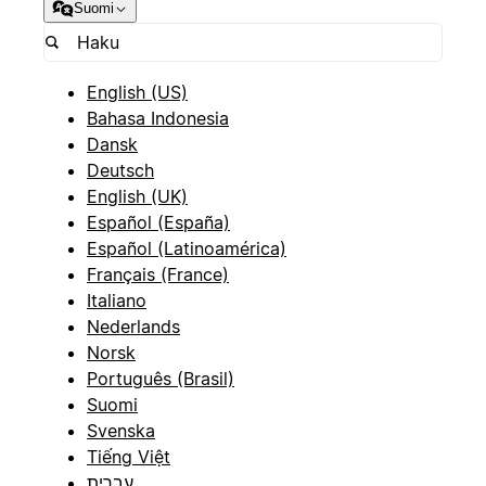
Suomi
English (US)
Bahasa Indonesia
Dansk
Deutsch
English (UK)
Español (España)
Español (Latinoamérica)
Français (France)
Italiano
Nederlands
Norsk
Português (Brasil)
Suomi
Svenska
Tiếng Việt
עברית