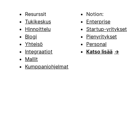
Resurssit
Notion:
Tukikeskus
Enterprise
Hinnoittelu
Startup-yritykset
Blogi
Pienyritykset
Yhteisö
Personal
Integraatiot
Katso lisää
→
Mallit
Kumppaniohjelmat