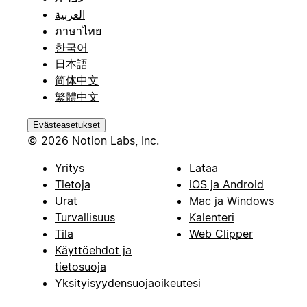
العربية
ภาษาไทย
한국어
日本語
简体中文
繁體中文
Evästeasetukset
© 2026 Notion Labs, Inc.
Yritys
Lataa
Tietoja
iOS ja Android
Urat
Mac ja Windows
Turvallisuus
Kalenteri
Tila
Web Clipper
Käyttöehdot ja
tietosuoja
Yksityisyydensuojaoikeutesi