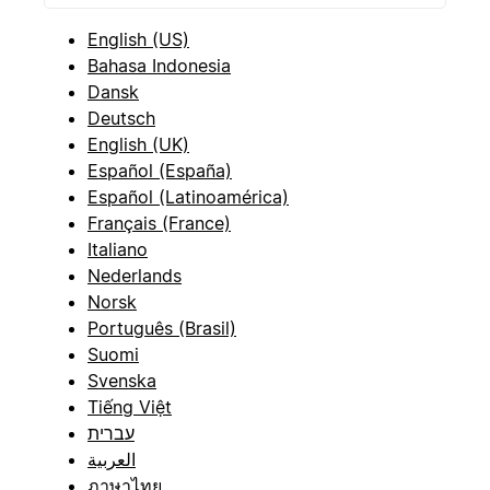
English (US)
Bahasa Indonesia
Dansk
Deutsch
English (UK)
Español (España)
Español (Latinoamérica)
Français (France)
Italiano
Nederlands
Norsk
Português (Brasil)
Suomi
Svenska
Tiếng Việt
עברית
العربية
ภาษาไทย