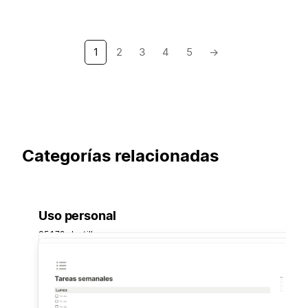
1
2
3
4
5
→
Categorías relacionadas
Uso personal
35.172 plantillas