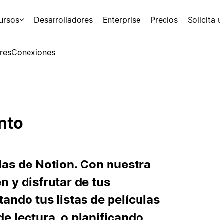
ursos
Desarrolladores
Enterprise
Precios
Solicita
res
Conexiones
ento
llas de Notion. Con nuestra
n y disfrutar de tus
tando tus listas de películas
de lectura, o planificando