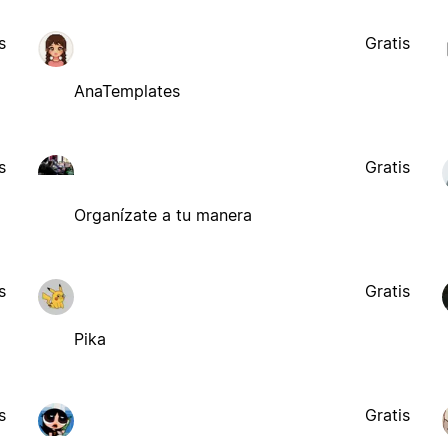
s
Gratis
AnaTemplates
s
Gratis
Organízate a tu manera
s
Gratis
Pika
s
Gratis