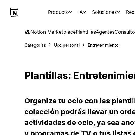
Producto
IA
Soluciones
Rec
Notion Marketplace
Plantillas
Agentes
Consulto
Categorías
Uso personal
Entretenimiento
Plantillas: Entretenimi
Organiza tu ocio con las planti
colección podrás llevar un orde
actividades de ocio, ya sea ano
y programas de TV o tus listas 