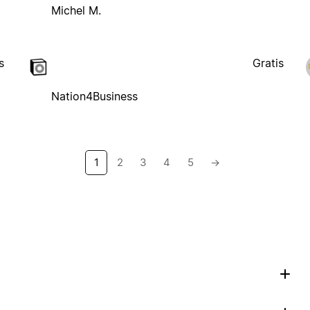
Michel M.
s
Gratis
Nation4Business
1
2
3
4
5
→