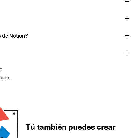
as de Notion?
?
yuda
.
Tú también puedes crear