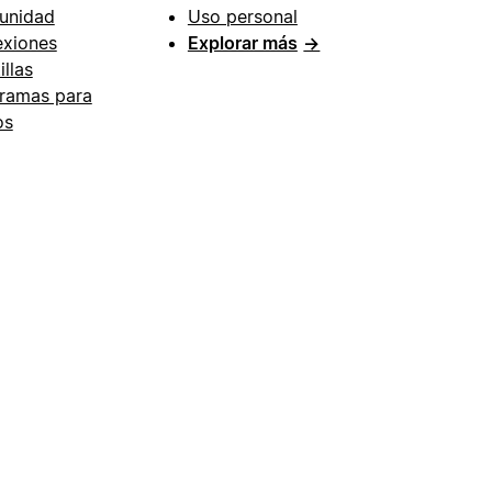
unidad
Uso personal
xiones
Explorar más
→
illas
ramas para
os