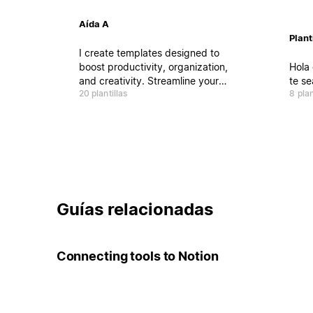
Aída A
Planti
I create templates designed to
boost productivity, organization,
Hola 
and creativity. Streamline your
te se
20 plantillas
8 plan
workflow, plan your goals or
stay on top of daily tasks.
Notion Partner – Get Free Notion
Business + AI (up to 3 months).
Check the link in my bio.
Guías relacionadas
Connecting tools to Notion