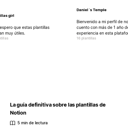
Daniel´s Temple
llas girl
Bienvenido a mi perfil de no
espero que estas plantillas
cuento con más de 1 año d
an muy útiles.
experiencia en esta plataf
tillas
16 plantillas
Mi premisa es que si organ
tu día a día podrás organiz
vida, por tal motivo me enf
en ayudar a más personas 
organizarse mejor.
La guía definitiva sobre las plantillas de
Notion
5 min de lectura