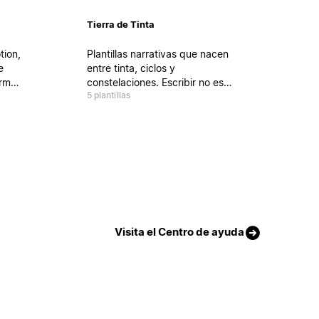
Tierra de Tinta
tion,
Plantillas narrativas que nacen
e
entre tinta, ciclos y
orma.
constelaciones. Escribir no es
5 plantillas
izas
llenar páginas, es abrir portales.
ar tu
Aquí empieza el viaje.
oco
a
Visita el Centro de ayuda