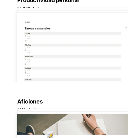
Productividad personal
24.326 plantillas
Aficiones
4191 plantillas