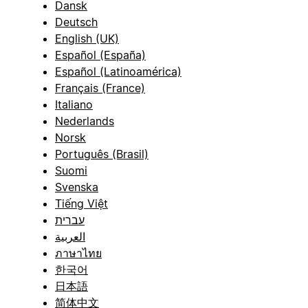
Dansk
Deutsch
English (UK)
Español (España)
Español (Latinoamérica)
Français (France)
Italiano
Nederlands
Norsk
Português (Brasil)
Suomi
Svenska
Tiếng Việt
עברית
العربية
ภาษาไทย
한국어
日本語
简体中文