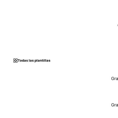
Todas las plantillas
Gra
Gra