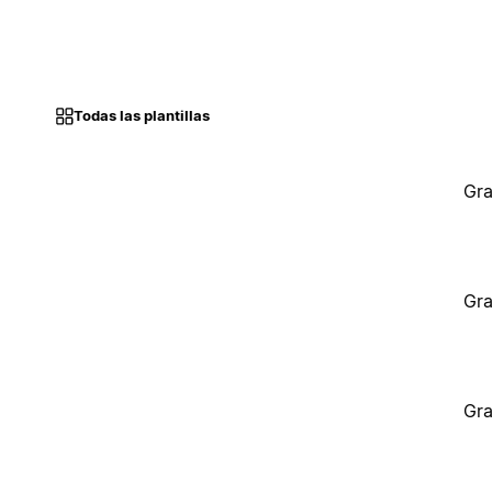
Todas las plantillas
Gra
Gra
Gra