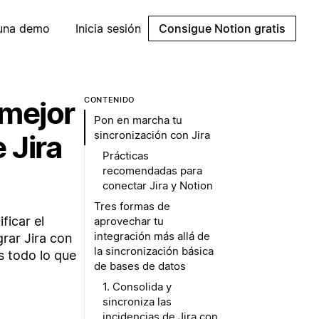
 una demo
Inicia sesión
Consigue Notion gratis
 mejor
CONTENIDO
Pon en marcha tu
sincronización con Jira
 Jira
Prácticas
recomendadas para
conectar Jira y Notion
Tres formas de
ificar el
aprovechar tu
integración más allá de
rar Jira con
la sincronización básica
s todo lo que
de bases de datos
1. Consolida y
sincroniza las
incidencias de Jira con