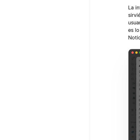
La i
sirv
usuar
es l
Noti