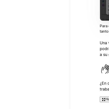
Para 
tanto
Una 
podr
a su
¿En 
trab
Ha