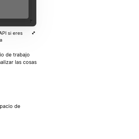
API si eres
a
io de trabajo
alizar las cosas
spacio de