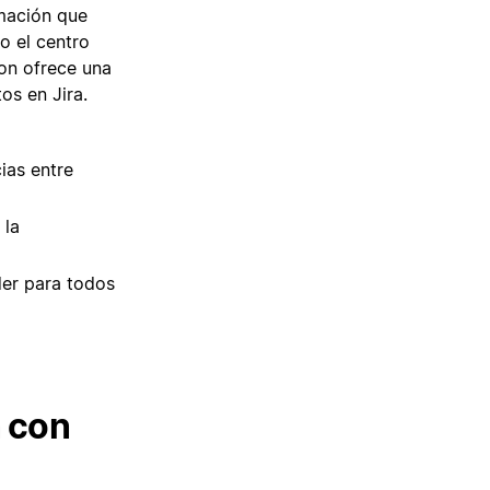
rmación que
o el centro
ion ofrece una
os en Jira.
ias entre
 la
der para todos
n con