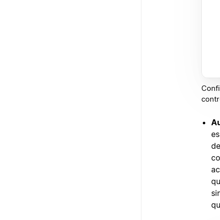
Confi
contr
Au
es
de
co
ac
qu
si
qu