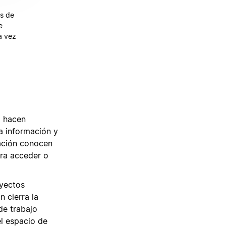
es de
e
a vez
o hacen
a información y
mación conocen
ara acceder o
oyectos
n cierra la
de trabajo
el espacio de