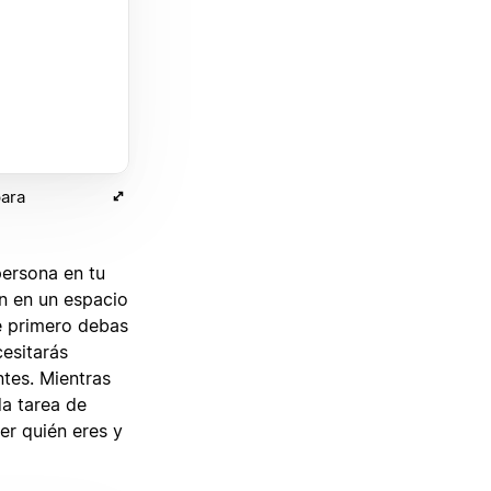
para
persona en tu
n en un espacio
e primero debas
cesitarás
ntes. Mientras
da tarea de
er quién eres y