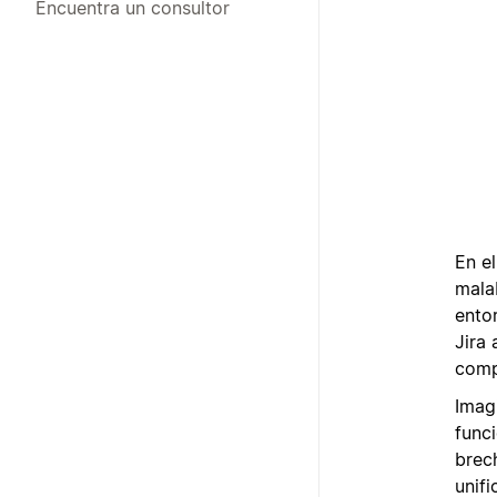
Encuentra un consultor
En e
mala
ento
Jira
comp
Imag
funci
brech
unifi