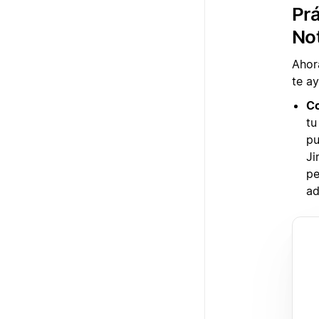
Prá
No
Ahor
te a
Co
tu
pu
Ji
pe
ad