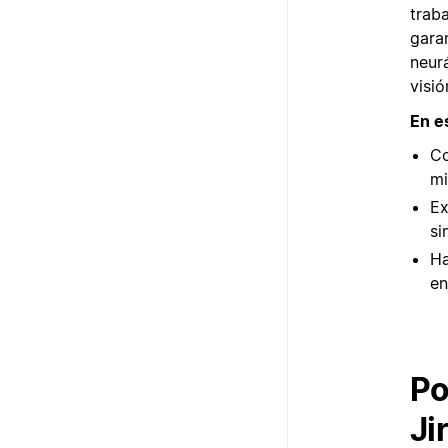
trab
garan
neur
visió
En e
Co
mi
Ex
si
Ha
en
Po
Ji