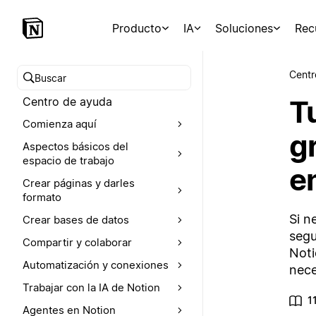
Producto
IA
Soluciones
Rec
Centr
Buscar en el Centro de ayuda
T
Centro de ayuda
Comienza aquí
gr
Aspectos básicos del
espacio de trabajo
e
Crear páginas y darles
formato
Si n
Crear bases de datos
segu
Compartir y colaborar
Noti
Automatización y conexiones
nece
Trabajar con la IA de Notion
1
Agentes en Notion