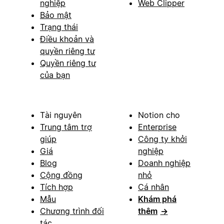
nghiệp
Web Clipper
Bảo mật
Trạng thái
Điều khoản và
quyền riêng tư
Quyền riêng tư
của bạn
Tài nguyên
Notion cho
Trung tâm trợ
Enterprise
giúp
Công ty khởi
Giá
nghiệp
Blog
Doanh nghiệp
Cộng đồng
nhỏ
Tích hợp
Cá nhân
Mẫu
Khám phá
Chương trình đối
thêm
→
tác