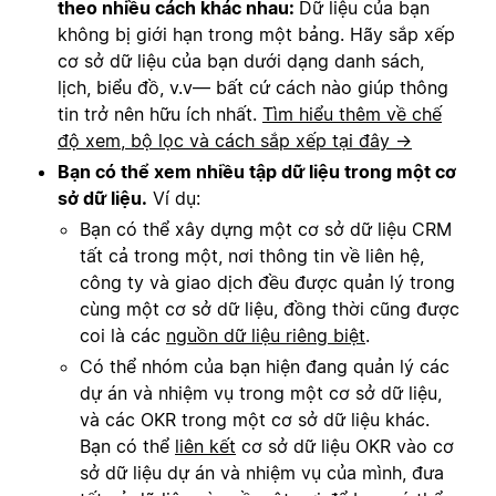
theo nhiều cách khác nhau:
Dữ liệu của bạn
không bị giới hạn trong một bảng. Hãy sắp xếp
cơ sở dữ liệu của bạn dưới dạng danh sách,
lịch, biểu đồ, v.v
— bất cứ cách nào giúp thông
tin trở nên hữu ích nhất.
Tìm hiểu thêm về chế
độ xem, bộ lọc và cách sắp xếp tại đây →
Bạn có thể xem nhiều tập dữ liệu trong một cơ
sở dữ liệu.
Ví dụ:
Bạn có thể xây dựng một cơ sở dữ liệu CRM
tất cả trong một, nơi thông tin về liên hệ,
công ty và giao dịch đều được quản lý trong
cùng một cơ sở dữ liệu, đồng thời cũng được
coi là các
nguồn dữ liệu riêng biệt
.
Có thể nhóm của bạn hiện đang quản lý các
dự án và nhiệm vụ trong một cơ sở dữ liệu,
và các OKR trong một cơ sở dữ liệu khác.
Bạn có thể
liên kết
cơ sở dữ liệu OKR vào cơ
sở dữ liệu dự án và nhiệm vụ của mình, đưa