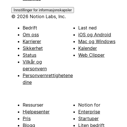
Innstillinger for informasjonskapsler
© 2026 Notion Labs, Inc.
Bedrift
Last ned
Om oss
iOS og Android
Karrierer
Mac og Windows
Sikkerhet
Kalender
Status
Web Clipper
Vilkår og
personvern
Personvernrettighetene
dine
Ressurser
Notion for
Hjelpesenter
Enterprise
Pris
Startuper
Blogg
Liten bedrift