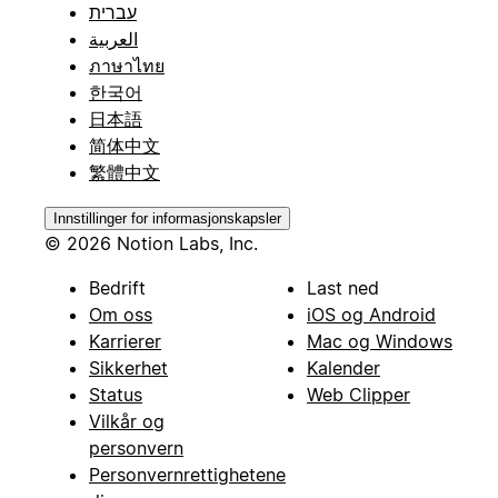
עברית
العربية
ภาษาไทย
한국어
日本語
简体中文
繁體中文
Innstillinger for informasjonskapsler
© 2026 Notion Labs, Inc.
Bedrift
Last ned
Om oss
iOS og Android
Karrierer
Mac og Windows
Sikkerhet
Kalender
Status
Web Clipper
Vilkår og
personvern
Personvernrettighetene