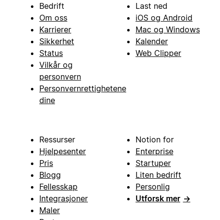
Bedrift
Last ned
Om oss
iOS og Android
Karrierer
Mac og Windows
Sikkerhet
Kalender
Status
Web Clipper
Vilkår og
personvern
Personvernrettighetene
dine
Ressurser
Notion for
Hjelpesenter
Enterprise
Pris
Startuper
Blogg
Liten bedrift
Fellesskap
Personlig
Integrasjoner
Utforsk mer
→
Maler