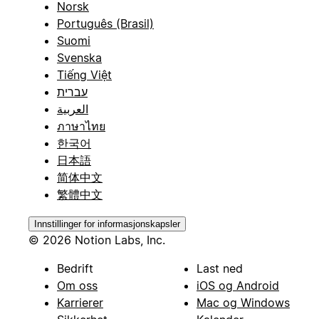
Norsk
Português (Brasil)
Suomi
Svenska
Tiếng Việt
עברית
العربية
ภาษาไทย
한국어
日本語
简体中文
繁體中文
Innstillinger for informasjonskapsler
© 2026 Notion Labs, Inc.
Bedrift
Last ned
Om oss
iOS og Android
Karrierer
Mac og Windows