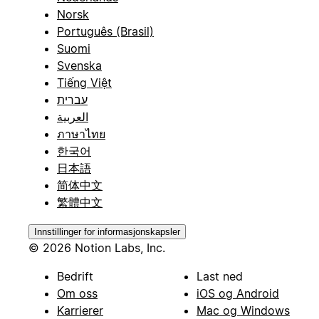
Norsk
Português (Brasil)
Suomi
Svenska
Tiếng Việt
עברית
العربية
ภาษาไทย
한국어
日本語
简体中文
繁體中文
Innstillinger for informasjonskapsler
© 2026 Notion Labs, Inc.
Bedrift
Last ned
Om oss
iOS og Android
Karrierer
Mac og Windows