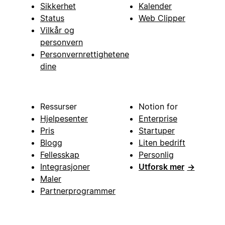
Sikkerhet
Kalender
Status
Web Clipper
Vilkår og
personvern
Personvernrettighetene
dine
Ressurser
Notion for
Hjelpesenter
Enterprise
Pris
Startuper
Blogg
Liten bedrift
Fellesskap
Personlig
Integrasjoner
Utforsk mer
→
Maler
Partnerprogrammer