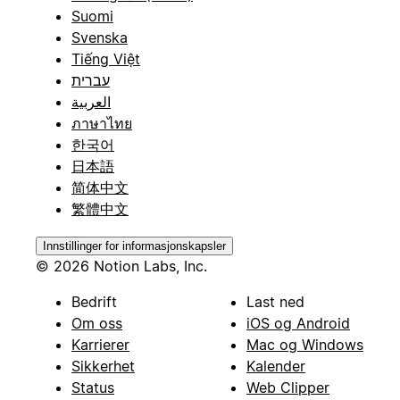
Suomi
Svenska
Tiếng Việt
עברית
العربية
ภาษาไทย
한국어
日本語
简体中文
繁體中文
Innstillinger for informasjonskapsler
© 2026 Notion Labs, Inc.
Bedrift
Last ned
Om oss
iOS og Android
Karrierer
Mac og Windows
Sikkerhet
Kalender
Status
Web Clipper