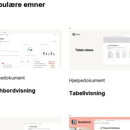
pulære emner
pedokument
Hjelpedokument
hbordvisning
Tabellvisning