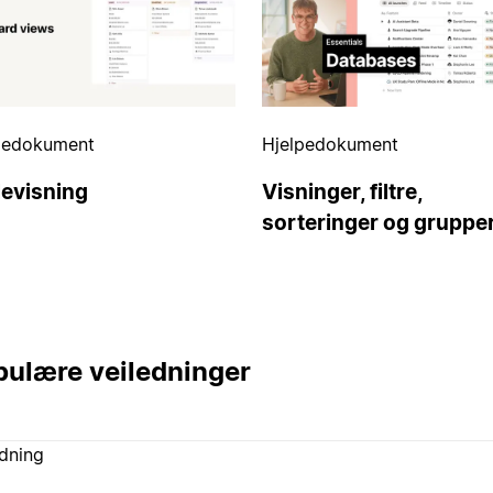
pedokument
Hjelpedokument
levisning
Visninger, filtre,
sorteringer og gruppe
ulære veiledninger
edning