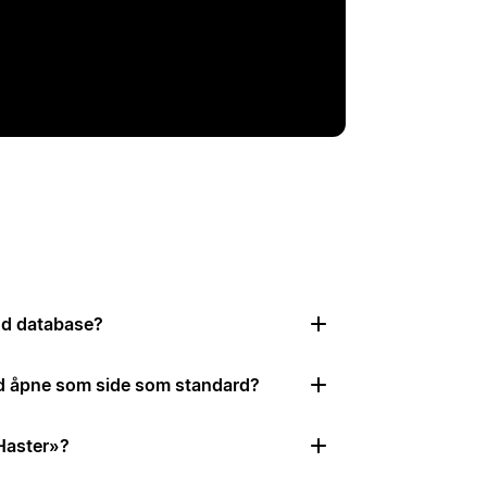
ygd database?
id åpne som side som standard?
 Haster»?