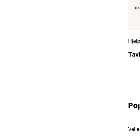
Hjel
Tav
Pop
Veil