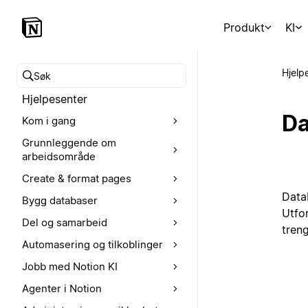
Produkt
KI
Hjelp
Søk i hjelpesenteret
Hjelpesenter
Da
Kom i gang
Grunnleggende om
arbeidsområde
Create & format pages
Data
Bygg databaser
Utfor
Del og samarbeid
tren
Automasering og tilkoblinger
Jobb med Notion KI
Agenter i Notion