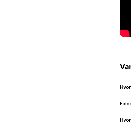
Va
Hvor
Finn
Hvor