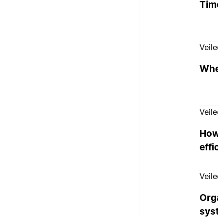
Tim
Veil
Whe
Veil
How
effi
Veil
Org
sys