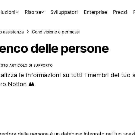
luzioni
Risorse
Sviluppatori
Enterprise
Prezzi
o assistenza
Condivisione e permessi
lenco delle persone
ESTO ARTICOLO DI SUPPORTO
alizza le informazioni su tutti i membri del tuo 
oro Notion 👥
rectory delle persone è un database integrato nel tuo spazi