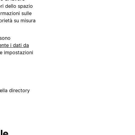
ri dello spazio
ormazioni sulle
prietà su misura
ssono
te i dati da
lle impostazioni
ella directory
le