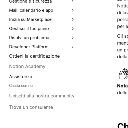
Gestione e sicurezza
Notio
Mail, calendario e app
di la
pers
Inizia su Marketplace
per l
Gestisci il tuo piano
Gli 
Risolvi un problema
mant
Developer Platform
un p
Ottieni la certificazione
della
Notion Academy
Assistenza
Nota
Chatta con noi
delle
Unisciti alla nostra community
Trova un consulente
Ch