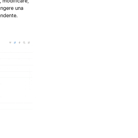
, modificare,
ungere una
endente.