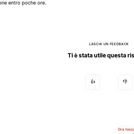
one entro poche ore.
LASCIA UN FEEDBACK
Ti è stata utile questa r
👍
👎
Ora tocca