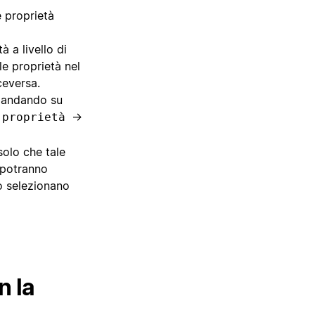
e proprietà
à a livello di
le proprietà nel
iceversa.
o andando su
→
 proprietà
solo che tale
 potranno
o selezionano
n la