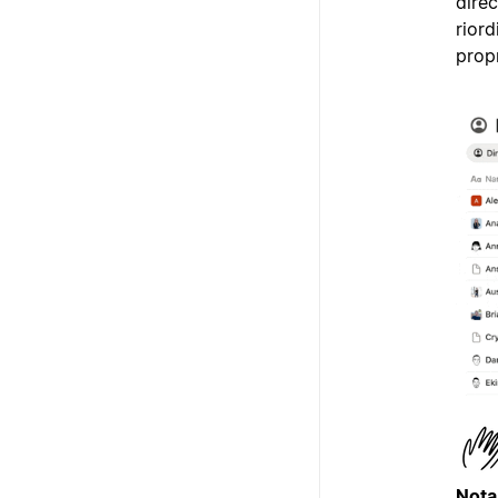
direc
rior
propr
Nota