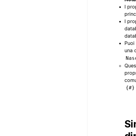
I pro
princ
I pro
datab
datab
Puoi
una q
Nas
Quest
prop
comu
{#}
Si