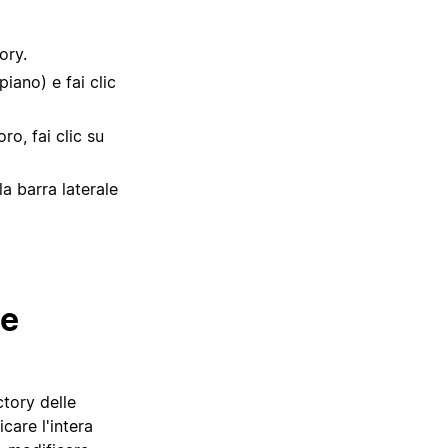
ory.
iano) e fai clic
ro, fai clic su
la barra laterale
le
ctory delle
care l'intera