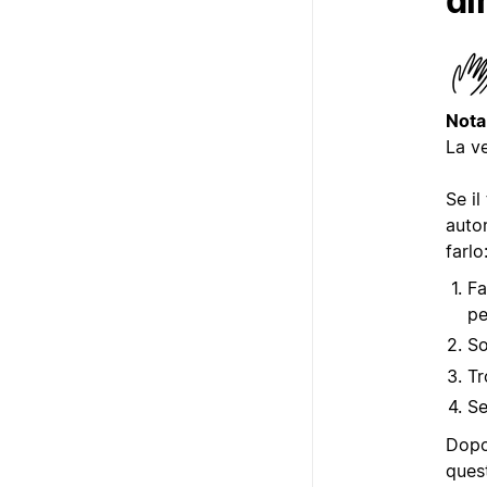
di
Nota
La ve
Se il
autom
farlo
Fa
pe
S
Tr
Se
Dopo
quest