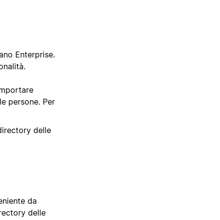
iano Enterprise.
onalità.
importare
le persone. Per
directory delle
eniente da
rectory delle