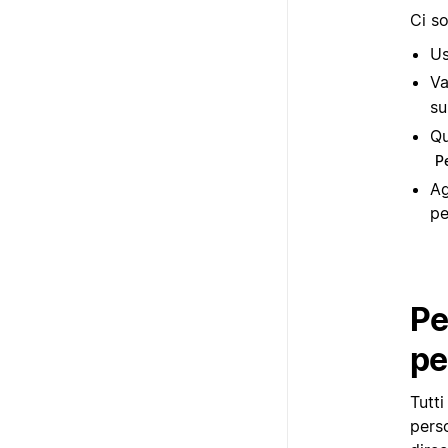
Ci so
Us
Va
s
Qu
P
Ag
pe
Pe
pe
Tutti
perso