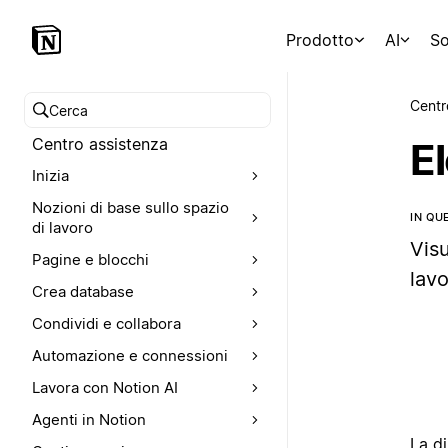
Prodotto
AI
So
Centr
Cerca nel Centro assistenza
Centro assistenza
E
Inizia
Nozioni di base sullo spazio
IN QU
di lavoro
Visu
Pagine e blocchi
lav
Crea database
Condividi e collabora
Automazione e connessioni
Lavora con Notion AI
Agenti in Notion
La di