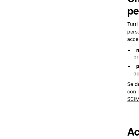
pe
Tutti
perso
acces
I
m
pr
I
p
de
Se de
con l
SCI
Ac