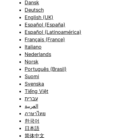
Dansk
Deutsch
English (UK)
Español (España)
Español (Latinoamérica)
Français (France)
Italiano
Nederlands
Norsk
Português (Brasil)
Suomi
Svenska
Tiếng Việt
עברית
العربية
ภาษาไทย
한국어
日本語
简体中文